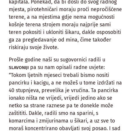
kapitala. Ponekad, da bi došli do svog radnog
mjesta, pirotehničari moraju proći nepročišćene
terene, a na mjestima gdje nema mogućnosti
košnje terena strojem moraju najprije sami
teren pokositi i ukloniti šikaru, dakle osposobiti
ga za pregledavanje od mina, čime također
riskiraju svoje živote.
Prošle godine naši su sugovornici radili u
pa su nam opisali radne uvjete:
SLAVONIJI
“Tokom ljetnih mjeseci trebali bismo nositi
pancirku i kacigu, a ne možeš u tome izdržati na
40 stupnjeva, prevelika je vrućina. Ta pancirka
ionako ništa ne vrijedi, vrijedi jedino ako se
netko sa strane raznese pa te donekle može
zaštititi. Dakle, radili smo na sparini, s
komarcima i zmijurinama u šikari, a uz sve to
moraš koncentrirano obavljati svoj posao. I sad