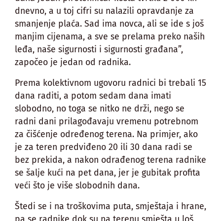
dnevno, a u toj cifri su nalazili opravdanje za
smanjenje plaća. Sad ima novca, ali se ide s još
manjim cijenama, a sve se prelama preko naših
leđa, naše sigurnosti i sigurnosti građana”,
započeo je jedan od radnika.
Prema kolektivnom ugovoru radnici bi trebali 15
dana raditi, a potom sedam dana imati
slobodno, no toga se nitko ne drži, nego se
radni dani prilagođavaju vremenu potrebnom
za čišćenje određenog terena. Na primjer, ako
je za teren predviđeno 20 ili 30 dana radi se
bez prekida, a nakon odrađenog terena radnike
se šalje kući na pet dana, jer je gubitak profita
veći što je više slobodnih dana.
Štedi se i na troškovima puta, smještaja i hrane,
pa se radnike dok su na terenu smješta u loš