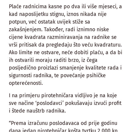
Plaće radnicima kasne po dva ili više mjeseci, a
kad naposlijetku stignu, iznos nikada nije
potpun, već ostatak uvijek stiže sa
zakašnjenjem. Također, radi iznimno niske
cijene kvadrata razminiravanja na radnike se
vrši pritisak da pregledaju što veću kvadraturu.
Ako limite ne ostvare, neće dobiti plaću, a da bi
ih ostvarili moraju raditi brzo, iz čega
posljedično proizlazi smanjenje kvalitete rada i
sigurnosti radnika, te povećanje psihičke
opterećenosti.
I na primjeru pirotehničara vidljivo je na koje
sve načine ‘poslodavci’ pokušavaju izvući profit
i štede nauštrb radnika.
“Prema izračunu poslodavaca od prije godinu
dana jedan pirotehničar košta tvrtku 2 000 kn