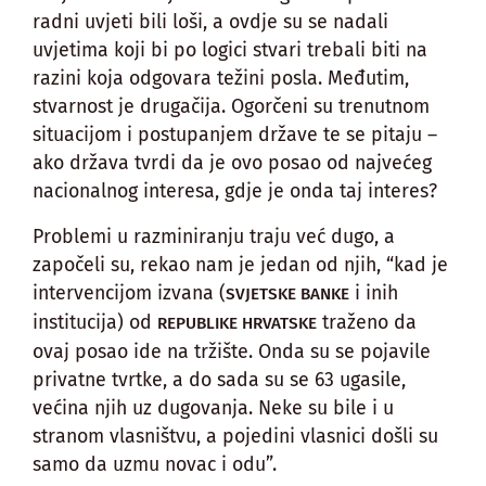
radni uvjeti bili loši, a ovdje su se nadali
uvjetima koji bi po logici stvari trebali biti na
razini koja odgovara težini posla. Međutim,
stvarnost je drugačija. Ogorčeni su trenutnom
situacijom i postupanjem države te se pitaju –
ako država tvrdi da je ovo posao od najvećeg
nacionalnog interesa, gdje je onda taj interes?
Problemi u razminiranju traju već dugo, a
započeli su, rekao nam je jedan od njih, “kad je
intervencijom izvana (
i inih
SVJETSKE BANKE
institucija) od
traženo da
REPUBLIKE HRVATSKE
ovaj posao ide na tržište. Onda su se pojavile
privatne tvrtke, a do sada su se 63 ugasile,
većina njih uz dugovanja. Neke su bile i u
stranom vlasništvu, a pojedini vlasnici došli su
samo da uzmu novac i odu”.