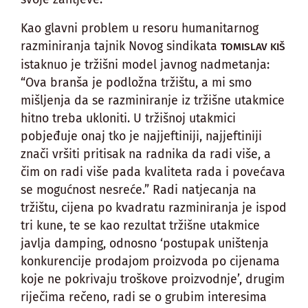
Kao glavni problem u resoru humanitarnog
razminiranja tajnik Novog sindikata
TOMISLAV KIŠ
istaknuo je tržišni model javnog nadmetanja:
“Ova branša je podložna tržištu, a mi smo
mišljenja da se razminiranje iz tržišne utakmice
hitno treba ukloniti. U tržišnoj utakmici
pobjeđuje onaj tko je najjeftiniji, najjeftiniji
znači vršiti pritisak na radnika da radi više, a
čim on radi više pada kvaliteta rada i povećava
se mogućnost nesreće.” Radi natjecanja na
tržištu, cijena po kvadratu razminiranja je ispod
tri kune, te se kao rezultat tržišne utakmice
javlja damping, odnosno ‘postupak uništenja
konkurencije prodajom proizvoda po cijenama
koje ne pokrivaju troškove proizvodnje’, drugim
riječima rečeno, radi se o grubim interesima