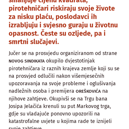
smanjuje cijenu kvadrata,
pirotehničari riskiraju svoje živote
za nisku plaću, poslodavci ih
izrabljuju i svjesno guraju u životnu
opasnost. Česte su ozljede, pa i
smrtni slučajevi.
Jučer se na prosvjedu organiziranom od strane
okupilo dvjestotinjak
NOVOG SINDIKATA
pirotehničara iz raznih krajeva zemlje koji su se
na prosvjed odlučili nakon višemjesečnih
upozoravanja na svoje probleme i oglušivanja
nadležnih osoba i premijera
na
OREŠKOVIĆA
njihove zahtjeve. Okupivši se na Trgu bana
Josipa Jelačića krenuli su put Markovog trga,
gdje su vladajuće ponovno upozorili na
katastrofalne uvjete u kojima rade te iznijeli
svoje zahtjeve.