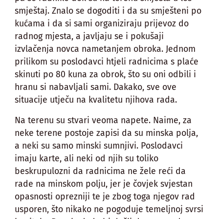
smještaj. Znalo se dogoditi i da su smješteni po
kućama i da si sami organiziraju prijevoz do
radnog mjesta, a javljaju se i pokušaji
izvlačenja novca nametanjem obroka. Jednom
prilikom su poslodavci htjeli radnicima s plaće
skinuti po 80 kuna za obrok, što su oni odbili i
hranu si nabavljali sami. Dakako, sve ove
situacije utječu na kvalitetu njihova rada.
Na terenu su stvari veoma napete. Naime, za
neke terene postoje zapisi da su minska polja,
a neki su samo minski sumnjivi. Poslodavci
imaju karte, ali neki od njih su toliko
beskrupulozni da radnicima ne žele reći da
rade na minskom polju, jer je čovjek svjestan
opasnosti oprezniji te je zbog toga njegov rad
usporen, što nikako ne pogoduje temeljnoj svrsi