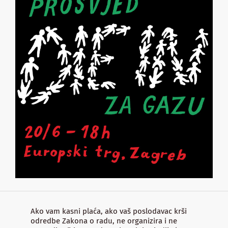
Ako vam kasni plaća, ako vaš poslodavac krši
odredbe Zakona o radu, ne organizira i ne