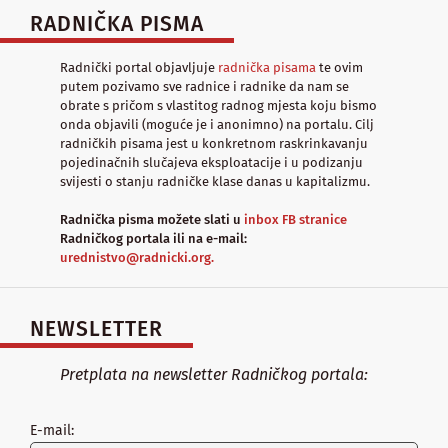
RADNIČKA PISMA
Radnički portal objavljuje
radnička pisama
te ovim
putem pozivamo sve radnice i radnike da nam se
obrate s pričom s vlastitog radnog mjesta koju bismo
onda objavili (moguće je i anonimno) na portalu. Cilj
radničkih pisama jest u konkretnom raskrinkavanju
pojedinačnih slučajeva eksploatacije i u podizanju
svijesti o stanju radničke klase danas u kapitalizmu.
Radnička pisma možete slati u
inbox FB stranice
Radničkog portala ili na e-mail:
urednistvo@radnicki.org.
NEWSLETTER
Pretplata na newsletter Radničkog portala:
E-mail: