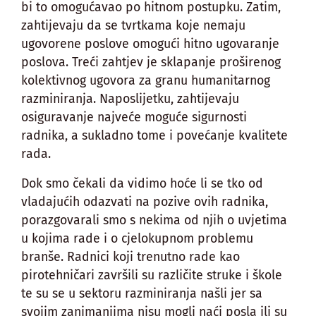
bi to omogućavao po hitnom postupku. Zatim,
zahtijevaju da se tvrtkama koje nemaju
ugovorene poslove omogući hitno ugovaranje
poslova. Treći zahtjev je sklapanje proširenog
kolektivnog ugovora za granu humanitarnog
razminiranja. Naposlijetku, zahtijevaju
osiguravanje najveće moguće sigurnosti
radnika, a sukladno tome i povećanje kvalitete
rada.
Dok smo čekali da vidimo hoće li se tko od
vladajućih odazvati na pozive ovih radnika,
porazgovarali smo s nekima od njih o uvjetima
u kojima rade i o cjelokupnom problemu
branše. Radnici koji trenutno rade kao
pirotehničari završili su različite struke i škole
te su se u sektoru razminiranja našli jer sa
svojim zanimanjima nisu mogli naći posla ili su