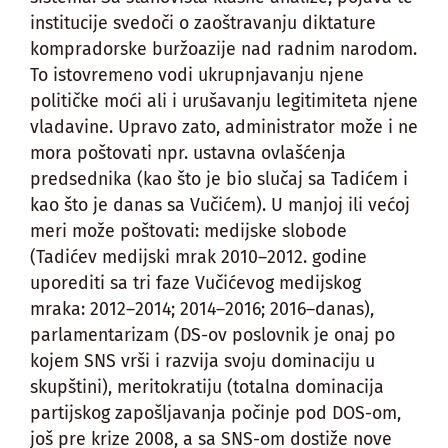
institucije svedoči o zaoštravanju diktature
kompradorske buržoazije nad radnim narodom.
To istovremeno vodi ukrupnjavanju njene
političke moći ali i urušavanju legitimiteta njene
vladavine. Upravo zato, administrator može i ne
mora poštovati npr. ustavna ovlašćenja
predsednika (kao što je bio slučaj sa Tadićem i
kao što je danas sa Vučićem). U manjoj ili većoj
meri može poštovati: medijske slobode
(Tadićev medijski mrak 2010–2012. godine
uporediti sa tri faze Vučićevog medijskog
mraka: 2012–2014; 2014–2016; 2016–danas),
parlamentarizam (DS-ov poslovnik je onaj po
kojem SNS vrši i razvija svoju dominaciju u
skupštini), meritokratiju (totalna dominacija
partijskog zapošljavanja počinje pod DOS-om,
još pre krize 2008, a sa SNS-om dostiže nove