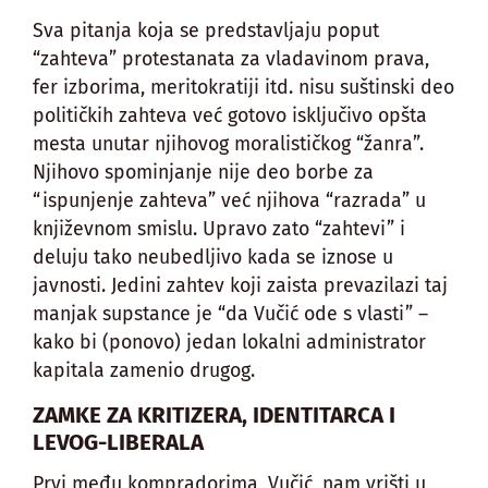
Sva pitanja koja se predstavljaju poput
“zahteva” protestanata za vladavinom prava,
fer izborima, meritokratiji itd. nisu suštinski deo
političkih zahteva već gotovo isključivo opšta
mesta unutar njihovog moralističkog “žanra”.
Njihovo spominjanje nije deo borbe za
“ispunjenje zahteva” već njihova “razrada” u
književnom smislu. Upravo zato “zahtevi” i
deluju tako neubedljivo kada se iznose u
javnosti. Jedini zahtev koji zaista prevazilazi taj
manjak supstance je “da Vučić ode s vlasti” –
kako bi (ponovo) jedan lokalni administrator
kapitala zamenio drugog.
ZAMKE ZA KRITIZERA, IDENTITARCA I
LEVOG-LIBERALA
Prvi među kompradorima, Vučić, nam vrišti u