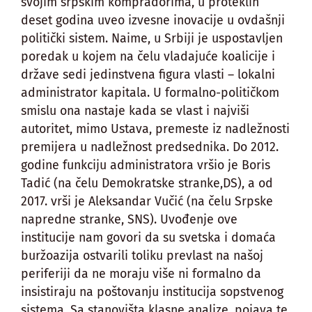
svojim srpskim kompradorima, u proteklih
deset godina uveo izvesne inovacije u ovdašnji
politički sistem. Naime, u Srbiji je uspostavljen
poredak u kojem na čelu vladajuće koalicije i
države sedi jedinstvena figura vlasti – lokalni
administrator kapitala. U formalno-političkom
smislu ona nastaje kada se vlast i najviši
autoritet, mimo Ustava, premeste iz nadležnosti
premijera u nadležnost predsednika. Do 2012.
godine funkciju administratora vršio je Boris
Tadić (na čelu Demokratske stranke,DS), a od
2017. vrši je Aleksandar Vučić (na čelu Srpske
napredne stranke, SNS). Uvođenje ove
institucije nam govori da su svetska i domaća
buržoazija ostvarili toliku prevlast na našoj
periferiji da ne moraju više ni formalno da
insistiraju na poštovanju institucija sopstvenog
sistema. Sa stanovišta klasne analize, pojava te