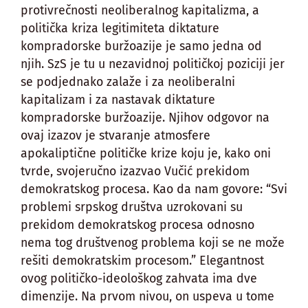
protivrečnosti neoliberalnog kapitalizma, a
politička kriza legitimiteta diktature
kompradorske buržoazije je samo jedna od
njih. SzS je tu u nezavidnoj političkoj poziciji jer
se podjednako zalaže i za neoliberalni
kapitalizam i za nastavak diktature
kompradorske buržoazije. Njihov odgovor na
ovaj izazov je stvaranje atmosfere
apokaliptične političke krize koju je, kako oni
tvrde, svojeručno izazvao Vučić prekidom
demokratskog procesa. Kao da nam govore: “Svi
problemi srpskog društva uzrokovani su
prekidom demokratskog procesa odnosno
nema tog društvenog problema koji se ne može
rešiti demokratskim procesom.” Elegantnost
ovog političko-ideološkog zahvata ima dve
dimenzije. Na prvom nivou, on uspeva u tome