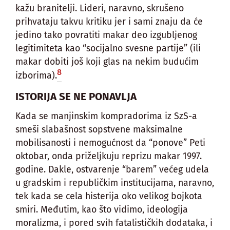
kažu branitelji. Lideri, naravno, skrušeno
prihvataju takvu kritiku jer i sami znaju da će
jedino tako povratiti makar deo izgubljenog
legitimiteta kao “socijalno svesne partije” (ili
makar dobiti još koji glas na nekim budućim
8
izborima).
ISTORIJA SE NE PONAVLJA
Kada se manjinskim kompradorima iz SzS-a
smeši slabašnost sopstvene maksimalne
mobilisanosti i nemogućnost da “ponove” Peti
oktobar, onda priželjkuju reprizu makar 1997.
godine. Dakle, ostvarenje “barem” većeg udela
u gradskim i republičkim institucijama, naravno,
tek kada se cela histerija oko velikog bojkota
smiri. Međutim, kao što vidimo, ideologija
moralizma, i pored svih fatalističkih dodataka, i