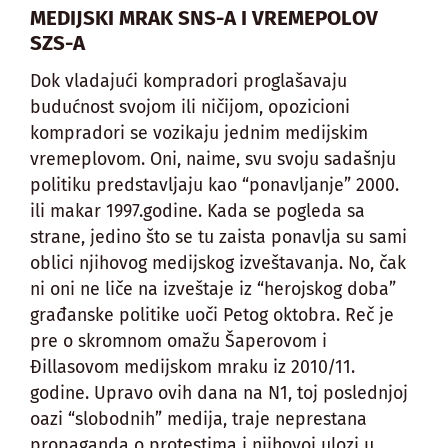
MEDIJSKI MRAK SNS-A I VREMEPOLOV
SZS-A
Dok vladajući kompradori proglašavaju
budućnost svojom ili ničijom, opozicioni
kompradori se vozikaju jednim medijskim
vremeplovom. Oni, naime, svu svoju sadašnju
politiku predstavljaju kao “ponavljanje” 2000.
ili makar 1997.godine. Kada se pogleda sa
strane, jedino što se tu zaista ponavlja su sami
oblici njihovog medijskog izveštavanja. No, čak
ni oni ne liče na izveštaje iz “herojskog doba”
građanske politike uoči Petog oktobra. Reč je
pre o skromnom omažu Šaperovom i
Đillasovom medijskom mraku iz 2010/11.
godine. Upravo ovih dana na N1, toj poslednjoj
oazi “slobodnih” medija, traje neprestana
propaganda o protestima i njihovoj ulozi u