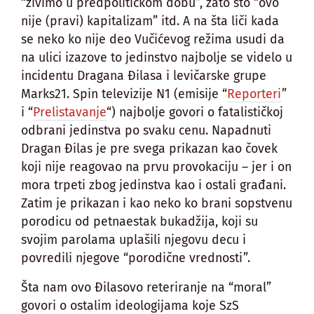
“živimo u predpolitičkom dobu”, zato što “ovo
nije (pravi) kapitalizam” itd. A na šta liči kada
se neko ko nije deo Vučićevog režima usudi da
na ulici izazove to jedinstvo najbolje se videlo u
incidentu Dragana Đilasa i levičarske grupe
Marks21. Spin televizije N1 (emisije “
Reporteri
”
i “
Prelistavanje
“) najbolje govori o fatalističkoj
odbrani jedinstva po svaku cenu. Napadnuti
Dragan Đilas je pre svega prikazan kao čovek
koji nije reagovao na prvu provokaciju – jer i on
mora trpeti zbog jedinstva kao i ostali građani.
Zatim je prikazan i kao neko ko brani sopstvenu
porodicu od petnaestak bukadžija, koji su
svojim parolama uplašili njegovu decu i
povredili njegove “porodične vrednosti”.
Šta nam ovo Đilasovo reteriranje na “moral”
govori o ostalim ideologijama koje SzS