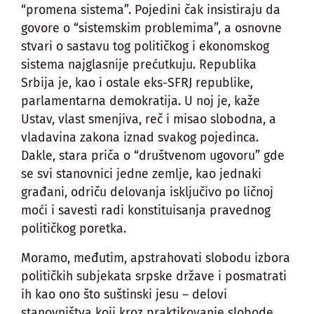
“promena sistema”. Pojedini čak insistiraju da
govore o “sistemskim problemima”, a osnovne
stvari o sastavu tog političkog i ekonomskog
sistema najglasnije prećutkuju. Republika
Srbija je, kao i ostale eks-SFRJ republike,
parlamentarna demokratija. U noj je, kaže
Ustav, vlast smenjiva, reč i misao slobodna, a
vladavina zakona iznad svakog pojedinca.
Dakle, stara priča o “društvenom ugovoru” gde
se svi stanovnici jedne zemlje, kao jednaki
građani, odriču delovanja isključivo po ličnoj
moći i savesti radi konstituisanja pravednog
političkog poretka.
Moramo, međutim, apstrahovati slobodu izbora
političkih subjekata srpske države i posmatrati
ih kao ono što suštinski jesu – delovi
stanovništva koji kroz praktikovanje slobode