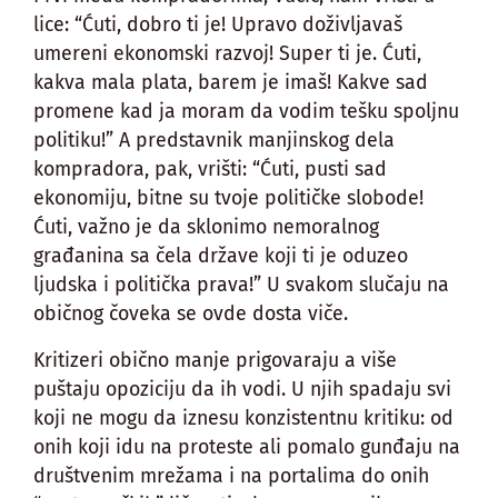
lice: “Ćuti, dobro ti je! Upravo doživljavaš
umereni ekonomski razvoj! Super ti je. Ćuti,
kakva mala plata, barem je imaš! Kakve sad
promene kad ja moram da vodim tešku spoljnu
politiku!” A predstavnik manjinskog dela
kompradora, pak, vrišti: “Ćuti, pusti sad
ekonomiju, bitne su tvoje političke slobode!
Ćuti, važno je da sklonimo nemoralnog
građanina sa čela države koji ti je oduzeo
ljudska i politička prava!” U svakom slučaju na
običnog čoveka se ovde dosta viče.
Kritizeri obično manje prigovaraju a više
puštaju opoziciju da ih vodi. U njih spadaju svi
koji ne mogu da iznesu konzistentnu kritiku: od
onih koji idu na proteste ali pomalo gunđaju na
društvenim mrežama i na portalima do onih