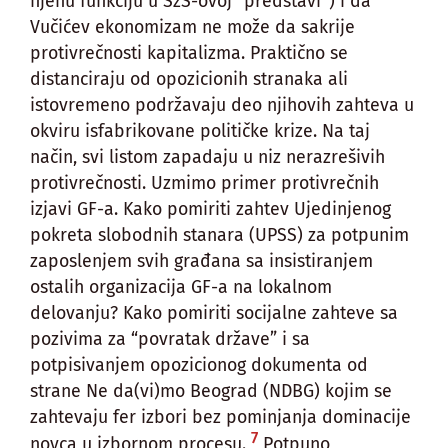
njenu funkciju u SzS-ovoj “predstavi”) i da
Vučićev ekonomizam ne može da sakrije
protivrečnosti kapitalizma. Praktično se
distanciraju od opozicionih stranaka ali
istovremeno podržavaju deo njihovih zahteva u
okviru isfabrikovane političke krize. Na taj
način, svi listom zapadaju u niz nerazrešivih
protivrečnosti. Uzmimo primer protivrečnih
izjavi GF-a. Kako pomiriti zahtev Ujedinjenog
pokreta slobodnih stanara (UPSS) za potpunim
zaposlenjem svih građana sa insistiranjem
ostalih organizacija GF-a na lokalnom
delovanju? Kako pomiriti socijalne zahteve sa
pozivima za “povratak države” i sa
potpisivanjem opozicionog dokumenta od
strane Ne da(vi)mo Beograd (NDBG) kojim se
zahtevaju fer izbori bez pominjanja dominacije
7
novca u izbornom procesu.
Potpuno