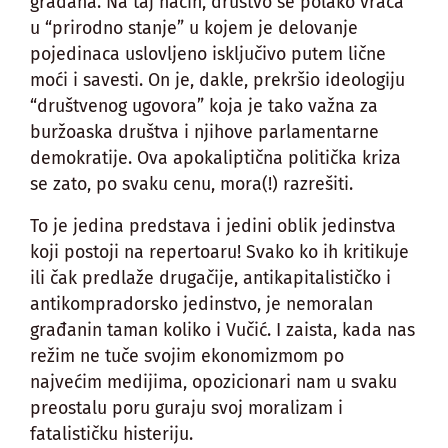
građana. Na taj način, društvo se polako vraća
u “prirodno stanje” u kojem je delovanje
pojedinaca uslovljeno isključivo putem lične
moći i savesti. On je, dakle, prekršio ideologiju
“društvenog ugovora” koja je tako važna za
buržoaska društva i njihove parlamentarne
demokratije. Ova apokaliptična politička kriza
se zato, po svaku cenu, mora(!) razrešiti.
To je jedina predstava i jedini oblik jedinstva
koji postoji na repertoaru! Svako ko ih kritikuje
ili čak predlaže drugačije, antikapitalističko i
antikompradorsko jedinstvo, je nemoralan
građanin taman koliko i Vučić. I zaista, kada nas
režim ne tuče svojim ekonomizmom po
najvećim medijima, opozicionari nam u svaku
preostalu poru guraju svoj moralizam i
fatalističku histeriju.