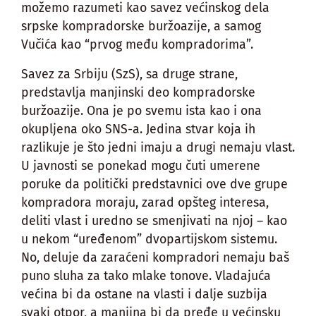
možemo razumeti kao savez većinskog dela
srpske kompradorske buržoazije, a samog
Vučića kao “prvog među kompradorima”.
Savez za Srbiju (SzS), sa druge strane,
predstavlja manjinski deo kompradorske
buržoazije. Ona je po svemu ista kao i ona
okupljena oko SNS-a. Jedina stvar koja ih
razlikuje je što jedni imaju a drugi nemaju vlast.
U javnosti se ponekad mogu čuti umerene
poruke da politički predstavnici ove dve grupe
kompradora moraju, zarad opšteg interesa,
deliti vlast i uredno se smenjivati na njoj – kao
u nekom “uređenom” dvopartijskom sistemu.
No, deluje da zaraćeni kompradori nemaju baš
puno sluha za tako mlake tonove. Vladajuća
većina bi da ostane na vlasti i dalje suzbija
svaki otpor, a manjina bi da pređe u većinsku