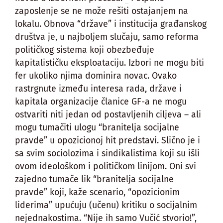
zaposlenje se ne može rešiti ostajanjem na
lokalu. Obnova “države” i institucija građanskog
društva je, u najboljem slučaju, samo reforma
političkog sistema koji obezbeđuje
kapitalističku eksploataciju. Izbori ne mogu biti
fer ukoliko njima dominira novac. Ovako
rastrgnute između interesa rada, države i
kapitala organizacije članice GF-a ne mogu
ostvariti niti jedan od postavljenih ciljeva – ali
mogu tumačiti ulogu “branitelja socijalne
pravde” u opozicionoj hit predstavi. Slično je i
sa svim sociolozima i sindikalistima koji su išli
ovom ideološkom i političkom linijom. Oni svi
zajedno tumače lik “branitelja socijalne
pravde” koji, kaže scenario, “opozicionim
liderima” upućuju (učenu) kritiku o socijalnim
nejednakostima. “Nije ih samo Vučić stvorio!”,