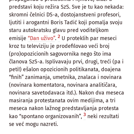
predstavi koju režira SzS. Sve je tu kao nekada:
skromni čelnici DS-a, dostojanstveni profesori,
ljutiti i arogantni Boris Tadić koji pomalja svoju
staru autokratsku glavu pred voditeljkom
2
emisije
“Dan uživo”
.
U proteklih par meseci
kroz tu televiziju je prodefilovao veći broj
(pro)opozicionih sagovornika nego što ima
članova SzS-a. Isplivavaju prvi, drugi, treći (pa i
peti!) ešalon opozicionih politikanata, doajena
“finih” zanimanja, umetnika, znalaca i novinara
(novinara komentatora, novinara analitičara,
novinara savetodavaca itd.). Nakon dva meseca
masiranja protestanata ovim medijima, a tri
meseca nakon lažnog predstavljanja protesta
3
kao “spontano organizovanih”,
neki rezultati
se već mogu nazreti.