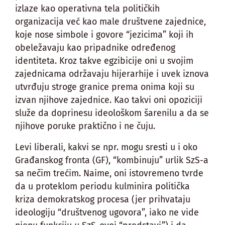
izlaze kao operativna tela političkih
organizacija već kao male društvene zajednice,
koje nose simbole i govore “jezicima” koji ih
obeležavaju kao pripadnike određenog
identiteta. Kroz takve egzibicije oni u svojim
zajednicama održavaju hijerarhije i uvek iznova
utvrđuju stroge granice prema onima koji su
izvan njihove zajednice. Kao takvi oni opoziciji
služe da doprinesu ideološkom šarenilu a da se
njihove poruke praktično i ne čuju.
Levi liberali, kakvi se npr. mogu sresti u i oko
Građanskog fronta (GF), “kombinuju” urlik SzS-a
sa nečim trećim. Naime, oni istovremeno tvrde
da u proteklom periodu kulminira politička
kriza demokratskog procesa (jer prihvataju
ideologiju “društvenog ugovora”, iako ne vide