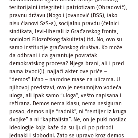
teritorijalni integritet i patriotizam (Obradović),
pravnu državu (Nogo i Jovanović (DSS), iako
nisu članovi SzS-a), socijalnu pravdu (čelnici
sindikata, levi-liberali iz Građanskog fronta,
sociolozi Filozofskog fakulteta) itd. No, ovo su
samo institucije građanskog društva. Ko može
da odbrani i da garantuje povratak
demokratskog procesa? Njega brani, ali i pred
nama izvodi(!), najjači akter ove priče –
“demos” lično – narodne mase na ulicama. U
njihovoj predstavi, ovo je nesumnjivo vodeća
uloga, ali ipak samo “uloga”, vešto napisana i
režirana. Demos nema klasu, nema nesiguran
posao, demos nije “radnik”, ni “rentijer iz kruga
dvojke” a ni “kapitalista”. Ne, on je puki nosilac
ideologije koja kaže da su ljudi po prirodi
jednaki i slobodni. Zato se upravo kroz demos