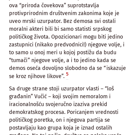
ova “priroda čovekova” suprotstavlja
protivprirodnim društvenim zakonima koje je
uveo mrski uzurpator. Bez demosa svi ostali
moralni akteri bili bi samo statisti srpskog
političkog života. Opozicionari mogu biti jedino
zastupnici (nikako predvodnici!) njegove volje, i
to samo u onoj meri u kojoj postižu da budu
“tumači” njegove volje, a i to jedino kada se
demos oseća dovoljno slobodno da se “iskazuje
5
se kroz njihove likove”.
Sa druge strane stoji uzurpator vlasti – “loš
građanin” Vučić – koji svojim nemoralom i
iracionalnošću svojeručno izaziva prekid
demokratskog procesa. Poricanjem vrednosti
političkog poretka, on i njegova partija se
postavljaju kao grupa koja je iznad ostalih