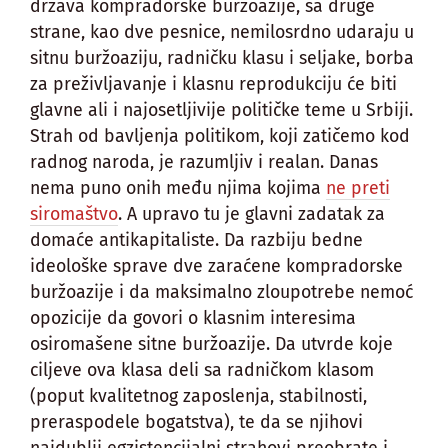
država kompradorske buržoazije, sa druge
strane, kao dve pesnice, nemilosrdno udaraju u
sitnu buržoaziju, radničku klasu i seljake, borba
za preživljavanje i klasnu reprodukciju će biti
glavne ali i najosetljivije političke teme u Srbiji.
Strah od bavljenja politikom, koji zatičemo kod
radnog naroda, je razumljiv i realan. Danas
nema puno onih među njima kojima
ne preti
siromaštvo
. A upravo tu je glavni zadatak za
domaće antikapitaliste. Da razbiju bedne
ideološke sprave dve zaraćene kompradorske
buržoazije i da maksimalno zloupotrebe nemoć
opozicije da govori o klasnim interesima
osiromašene sitne buržoazije. Da utvrde koje
ciljeve ova klasa deli sa radničkom klasom
(poput kvalitetnog zaposlenja, stabilnosti,
preraspodele bogatstva), te da se njihovi