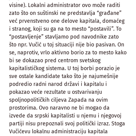
visine). Lokalni administrator ovo može raditi
zato što on suštinski ne predstavlja “građane”
već prvenstveno one delove kapitala, domaćeg
i stranog, koji su ga na to mesto “postavili”. To
“postavljenje” stavljamo pod navodnike zato
što npr. Vučić u toj situaciji nije bio pasivan. On
se, naprotiv, vrlo aktivno borio za to mesto kako
bi se dokazao pred centrom svetskog
kapitalističkog sistema. U toj borbi porazio je
sve ostale kandidate tako što je najumešnije
podredio radni narod državi i kapitalu i
pokazao veće rezultate u ostvarivanju
spoljnopolitičkih ciljeva Zapada na ovim
prostorima. Ovo naravno ne bi mogao da
izvede da srpski kapitalisti u njemu i njegovoj
partiji nisu prepoznali svoj politički izraz. Stoga
Vučićevu lokalnu administraciju kapitala