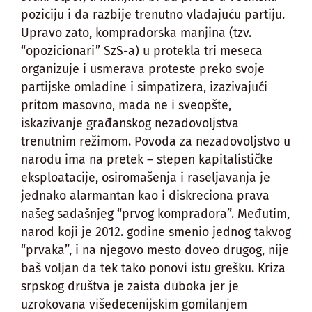
poziciju i da razbije trenutno vladajuću partiju.
Upravo zato, kompradorska manjina (tzv.
“opozicionari” SzS-a) u protekla tri meseca
organizuje i usmerava proteste preko svoje
partijske omladine i simpatizera, izazivajući
pritom masovno, mada ne i sveopšte,
iskazivanje građanskog nezadovoljstva
trenutnim režimom. Povoda za nezadovoljstvo u
narodu ima na pretek – stepen kapitalističke
eksploatacije, osiromašenja i raseljavanja je
jednako alarmantan kao i diskreciona prava
našeg sadašnjeg “prvog kompradora”. Međutim,
narod koji je 2012. godine smenio jednog takvog
“prvaka”, i na njegovo mesto doveo drugog, nije
baš voljan da tek tako ponovi istu grešku. Kriza
srpskog društva je zaista duboka jer je
uzrokovana višedecenijskim gomilanjem