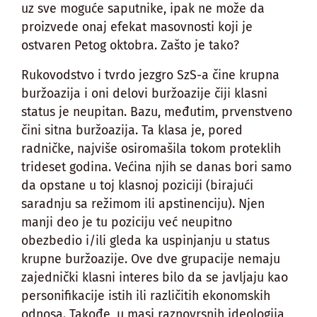
uz sve moguće saputnike, ipak ne može da
proizvede onaj efekat masovnosti koji je
ostvaren Petog oktobra. Zašto je tako?
Rukovodstvo i tvrdo jezgro SzS-a čine krupna
buržoazija i oni delovi buržoazije čiji klasni
status je neupitan. Bazu, međutim, prvenstveno
čini sitna buržoazija. Ta klasa je, pored
radničke, najviše osiromašila tokom proteklih
trideset godina. Većina njih se danas bori samo
da opstane u toj klasnoj poziciji (birajući
saradnju sa režimom ili apstinenciju). Njen
manji deo je tu poziciju već neupitno
obezbedio i/ili gleda ka uspinjanju u status
krupne buržoazije. Ove dve grupacije nemaju
zajednički klasni interes bilo da se javljaju kao
personifikacije istih ili različitih ekonomskih
odnosa. Takođe, u masi raznovrsnih ideologija