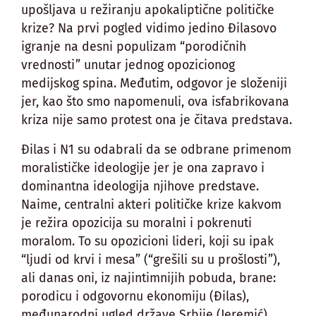
upošljava u režiranju apokaliptične političke
krize? Na prvi pogled vidimo jedino Đilasovo
igranje na desni populizam “porodičnih
vrednosti” unutar jednog opozicionog
medijskog spina. Međutim, odgovor je složeniji
jer, kao što smo napomenuli, ova isfabrikovana
kriza nije samo protest ona je čitava predstava.
Đilas i N1 su odabrali da se odbrane primenom
moralističke ideologije jer je ona zapravo i
dominantna ideologija njihove predstave.
Naime, centralni akteri političke krize kakvom
je režira opozicija su moralni i pokrenuti
moralom. To su opozicioni lideri, koji su ipak
“ljudi od krvi i mesa” (“grešili su u prošlosti”),
ali danas oni, iz najintimnijih pobuda, brane:
porodicu i odgovornu ekonomiju (Đilas),
međunarodni ugled države Srbije (Jeremić),