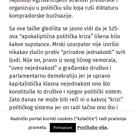
najdublji egzistencijalni strahovi preobrate i
organizuju u političku silu koja ruši diktaturu
kompradorske buržoazije.
Sa ove tačke gledišta se jasno vidi da je SzS-
ova “apokaliptična politička kriza” lišena bilo
kakve supstance. Mrski uzurpator nije izvršio
nikakav zločin protiv “prirodne jednakosti” svih
ljudi. Nije on, pravo iz svog ličnog nemorala,
“uveo nejednakost” u građansko društvo i
parlamentarnu demokratiju jer je upravo
kapitalistička klasna nejednakost ono što
konstituiše to društvo i njegov politički sistem.
Zato danas ne može biti reči ni o kakvoj “krizi”
političkog sistema jer on radi tačno ono što i
treba da radi – obezbeđuje legitimitet
Radnički portal koristi cookies ("kolačiće") radi praćenja
kapitalističkoj eksploataciji (makar samo pola
prometa.
Pročitajte više.
Prihvaćam
glasačkog tela izlazilo na izbore čitavu