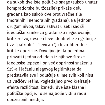
da sukob dve iste političke snage (sukob unutar
kompradorske buržoazije) prikaže delu
građana kao sukob dve protivrečne sile
(moralnih i nemoralnih građana). Na jednom
drugom nivou, takav zahvat u sebi sadrži
ideološke zamke za građansko negodovanje,
kritizerstvo, desne i leve identitetske egzibicije
(tzv. “patriote” i “levičari”) i levo-liberalne
kritike opozicije. Dovoljno je da pojedinac
prihvati i jednu od ideja iz njihove široke
ideološke lepeze i on već doprinosi snaženju
SzS-a i jačanju njegovog legitimiteta da
predstavlja sve i odlučuje u ime svih koji nisu
uz Vučićev režim. Pogledajmo prvo kreiranje
efekta različitosti između dve iste klasne i
političke opcije. To se najbolje vidi u radu
opozicionih medija.