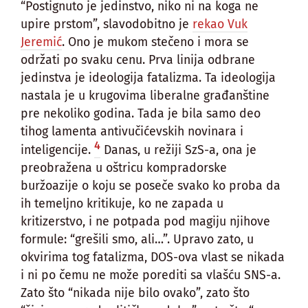
“Postignuto je jedinstvo, niko ni na koga ne
upire prstom”, slavodobitno je
rekao Vuk
Jeremić
. Ono je mukom stečeno i mora se
održati po svaku cenu. Prva linija odbrane
jedinstva je ideologija fatalizma. Ta ideologija
nastala je u krugovima liberalne građanštine
pre nekoliko godina. Tada je bila samo deo
tihog lamenta antivučićevskih novinara i
4
inteligencije.
Danas, u režiji SzS-a, ona je
preobražena u oštricu kompradorske
buržoazije o koju se poseče svako ko proba da
ih temeljno kritikuje, ko ne zapada u
kritizerstvo, i ne potpada pod magiju njihove
formule: “grešili smo, ali…”. Upravo zato, u
okvirima tog fatalizma, DOS-ova vlast se nikada
i ni po čemu ne može porediti sa vlašću SNS-a.
Zato što “nikada nije bilo ovako”, zato što