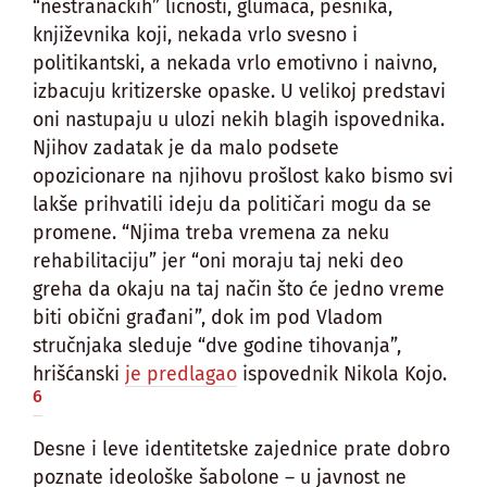
“nestranačkih” ličnosti, glumaca, pesnika,
književnika koji, nekada vrlo svesno i
politikantski, a nekada vrlo emotivno i naivno,
izbacuju kritizerske opaske. U velikoj predstavi
oni nastupaju u ulozi nekih blagih ispovednika.
Njihov zadatak je da malo podsete
opozicionare na njihovu prošlost kako bismo svi
lakše prihvatili ideju da političari mogu da se
promene. “Njima treba vremena za neku
rehabilitaciju” jer “oni moraju taj neki deo
greha da okaju na taj način što će jedno vreme
biti obični građani”, dok im pod Vladom
stručnjaka sleduje “dve godine tihovanja”,
hrišćanski
je predlagao
ispovednik Nikola Kojo.
6
Desne i leve identitetske zajednice prate dobro
poznate ideološke šabolone – u javnost ne