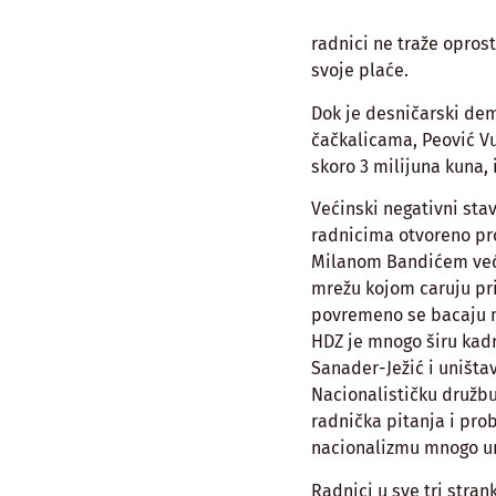
radnici ne traže opros
svoje plaće.
Dok je desničarski de
čačkalicama, Peović Vu
skoro 3 milijuna kuna,
Većinski negativni st
radnicima otvoreno prof
Milanom Bandićem već 
mrežu kojom caruju pri
povremeno se bacaju mr
HDZ je mnogo širu kadr
Sanader-Ježić i uništa
Nacionalističku družbu
radnička pitanja i pro
nacionalizmu mnogo un
Radnici u sve tri stran