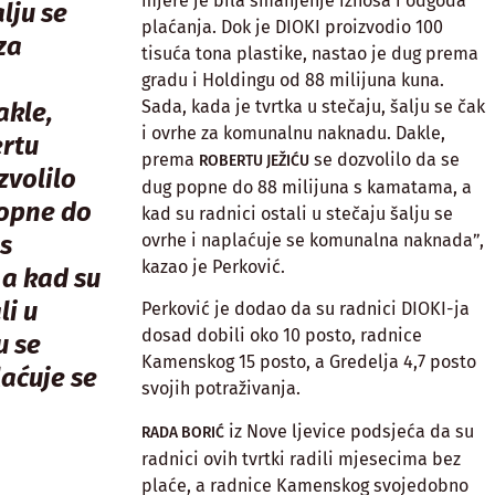
mjere je bila smanjenje iznosa i odgoda
alju se
plaćanja. Dok je DIOKI proizvodio 100
za
tisuća tona plastike, nastao je dug prema
gradu i Holdingu od 88 milijuna kuna.
Sada, kada je tvrtka u stečaju, šalju se čak
akle,
i ovrhe za komunalnu naknadu. Dakle,
rtu
prema
se dozvolilo da se
ROBERTU JEŽIĆU
zvolilo
dug popne do 88 milijuna s kamatama, a
popne do
kad su radnici ostali u stečaju šalju se
ovrhe i naplaćuje se komunalna naknada”,
 s
kazao je Perković.
a kad su
li u
Perković je dodao da su radnici DIOKI-ja
dosad dobili oko 10 posto, radnice
u se
Kamenskog 15 posto, a Gredelja 4,7 posto
laćuje se
svojih potraživanja.
iz Nove ljevice podsjeća da su
RADA BORIĆ
radnici ovih tvrtki radili mjesecima bez
plaće, a radnice Kamenskog svojedobno