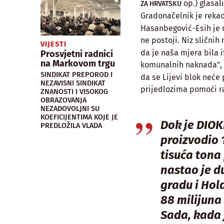
op.) glasal
ZA HRVATSKU
Gradonačelnik je rekao
Hasanbegović-Esih je r
ne postoji. Niz slični
VIJESTI
da je naša mjera bila 
Prosvjetni radnici
na Markovom trgu
komunalnih naknada”, 
SINDIKAT PREPOROD I
da se Lijevi blok neće
NEZAVISNI SINDIKAT
prijedlozima pomoći ra
ZNANOSTI I VISOKOG
OBRAZOVANJA
NEZADOVOLJNI SU
KOEFICIJENTIMA KOJE JE
Dok je DIOK
PREDLOŽILA VLADA
proizvodio 
tisuća tona 
nastao je 
gradu i Hol
88 milijuna
Sada, kada 