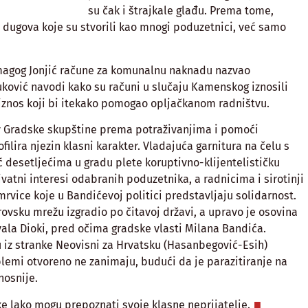
su čak i štrajkale glađu. Prema tome,
t dugova koje su stvorili kao mnogi poduzetnici, već samo
magog Jonjić račune za komunalnu naknadu nazvao
ković navodi kako su računi u slučaju Kamenskog iznosili
 iznos koji bi itekako pomogao opljačkanom radništvu.
av Gradske skupštine prema potraživanjima i pomoći
ilira njezin klasni karakter. Vladajuća garnitura na čelu s
desetljećima u gradu plete koruptivno-klijentelističku
vatni interesi odabranih poduzetnika, a radnicima i sirotinji
vice koje u Bandićevoj politici predstavljaju solidarnost.
ovsku mrežu izgradio po čitavoj državi, a upravo je osovina
vala Dioki, pred očima gradske vlasti Milana Bandića.
 iz stranke Neovisni za Hrvatsku (Hasanbegović-Esih)
blemi otvoreno ne zanimaju, budući da je parazitiranje na
osnije.
ke lako mogu prepoznati svoje klasne neprijatelje.