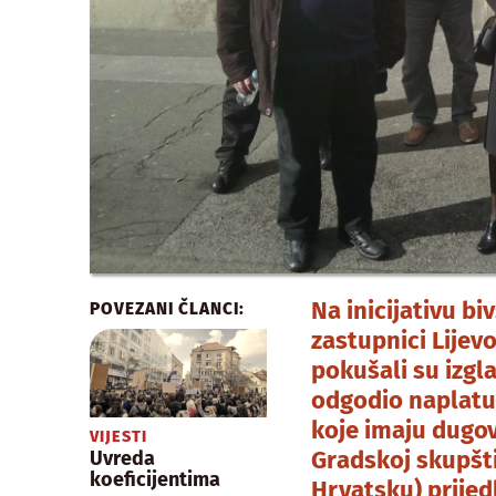
Na inicijativu bi
POVEZANI ČLANCI:
zastupnici Lijev
pokušali su izgla
odgodio naplatu
koje imaju dugov
VIJESTI
Gradskoj skupšti
Uvreda
koeficijentima
Hrvatsku) prijed