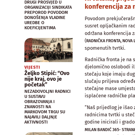
DRUGI PROSVJED U
konferencija za 
ORGANIZACIJI SINDIKATA
PREPOROD POVODOM
DONOŠENJA VLADINE
Povodom prekjučerašnj
UREDBE O
susret opljačkanim r
KOEFICIJENTIMA
održana konferencija z
(
RADNIČKA FRONTA, NOVA LJ
spomenutih tvrtki.
Radnička fronta je na s
djelomično oslobodi i
VIJESTI
Željko Stipić: “Ovo
stečaju koje imaju du
nije kraj, ovo je
slučaju priljeva određ
početak”
stečajne mase umjesto
NEZADOVOLJNI RADNICI
isplaćene radničke pla
U SUSTAVU
OBRAZOVANJA I
ZNANOSTI NA
“Naš prijedlog je iša
MARKOVOM TRGU SU
radnicima tvrtki u ste
NAJAVILI DALJNJE
godine inicirali i grad
AKTIVNOSTI
MILAN BANDIĆ 365- STRAN