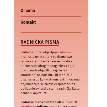
O nama
Kontakt
RADNIČKA PISMA
Radnički portal objavljuje
radnička
pisama
te ovim putem pozivamo sve
radnice i radnike da nam se obrate s
pričom s vlastitog radnog mjesta koju
bismo onda objavili (moguće je i
anonimno) na portalu. Cilj radničkih
pisama jest u konkretnom raskrinkavanju
pojedinačnih slučajeva eksploatacije i u
podizanju svijesti o stanju radničke klase
danas u kapitalizmu.
Radnička pisma možete slati u
inbox FB
stranice
Radničkog portala ili na e-mail: