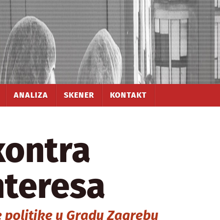
ANALIZA
SKENER
KONTAKT
kontra
nteresa
 politike u Gradu Zagrebu