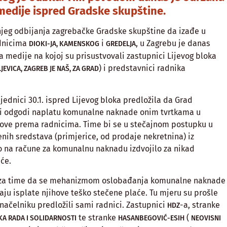
medije ispred Gradske skupštine.
eg odbijanja zagrebačke Gradske skupštine da izađe u
adnicima
i
, u Zagrebu je danas
DIOKI-JA, KAMENSKOG
GREDELJA
a medije na kojoj su prisustvovali zastupnici Lijevog bloka
) i predstavnici radnika
EVICA, ZAGREB JE NAŠ, ZA GRAD
jednici 30.1. ispred Lijevog bloka predložila da Grad
li odgodi naplatu komunalne naknade onim tvrtkama u
gove prema radnicima. Time bi se u stečajnom postupku u
enih sredstava (primjerice, od prodaje nekretnina) iz
 na račune za komunalnu naknadu izdvojilo za nikad
će.
o za time da se mehanizmom oslobađanja komunalne naknade
čaju isplate njihove teško stečene plaće. Tu mjeru su prošle
onačelniku predložili sami radnici. Zastupnici
-a, stranke
HDZ
te stranke
(
KA RADA I SOLIDARNOSTI
HASANBEGOVIĆ-ESIH
NEOVISNI