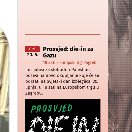
Prosvjed: die-in za
čet
20. 6.
Gazu
18 sati - Europski trg, Zagreb
Inicijativa za slobodnu Palestinu
poziva na novo okupljanje koje će se
održati na Svjetski dan izbjeglica, 20.
lipnja, u 18 sati na Europskom trgu u
Zagrebu.