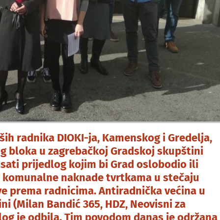
vših radnika DIOKI-ja, Kamenskog i Gredelja,
og bloka u zagrebačkoj Gradskoj skupštini
sati prijedlog kojim bi Grad oslobodio ili
 komunalne naknade tvrtkama u stečaju
e prema radnicima. Antiradnička većina u
ni (Milan Bandić 365, HDZ, Neovisni za
log je odbila. Tim povodom danas je održana