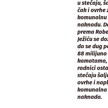
u stečaju, š
čak i ovrhe 
komunalnu
naknadu. D
prema Robe
Ježiću se do
da se dug 
88 milijuna
kamatama, 
radnici osta
stečaju šalj
ovrhe i nap
komunalna
naknada.