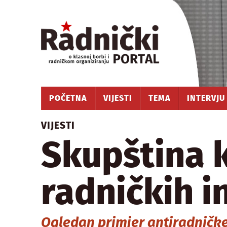
POČETNA
VIJESTI
TEMA
INTERVJU
VIJESTI
Skupština 
radničkih i
Ogledan primjer antiradničke