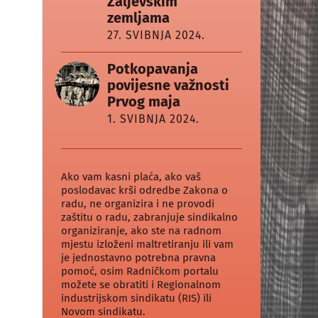
Zaljevskim
zemljama
27. SVIBNJA 2024.
Potkopavanja
povijesne važnosti
Prvog maja
1. SVIBNJA 2024.
Ako vam kasni plaća, ako vaš
poslodavac krši odredbe Zakona o
radu, ne organizira i ne provodi
zaštitu o radu, zabranjuje sindikalno
organiziranje, ako ste na radnom
mjestu izloženi maltretiranju ili vam
je jednostavno potrebna pravna
pomoć, osim Radničkom portalu
možete se obratiti i Regionalnom
industrijskom sindikatu (RIS) ili
Novom sindikatu.