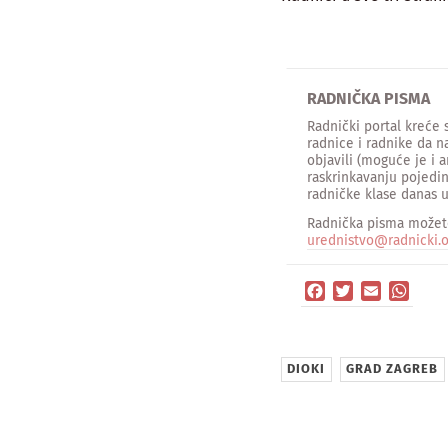
RADNIČKA PISMA
Radnički portal kreće
radnice i radnike da n
objavili (moguće je i 
raskrinkavanju pojedin
radničke klase danas u
Radnička pisma možete
urednistvo@radnicki.o
Facebook
Twitter
Email
What
DIOKI
GRAD ZAGREB