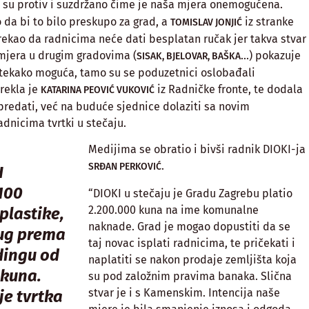
i su protiv i suzdržano čime je naša mjera onemogućena.
 da bi to bilo preskupo za grad, a
iz stranke
TOMISLAV JONJIĆ
ekao da radnicima neće dati besplatan ručak jer takva stvar
h mjera u drugim gradovima (
…) pokazuje
SISAK, BJELOVAR, BAŠKA
itekako moguća, tamo su se poduzetnici oslobađali
rekla je
iz Radničke fronte, te dodala
KATARINA PEOVIĆ VUKOVIĆ
 predati, već na buduće sjednice dolaziti sa novim
dnicima tvrtki u stečaju.
Medijima se obratio i bivši radnik DIOKI-ja
.
SRĐAN PERKOVIĆ
I
100
“DIOKI u stečaju je Gradu Zagrebu platio
2.200.000 kuna na ime komunalne
plastike,
naknade. Grad je mogao dopustiti da se
dug prema
taj novac isplati radnicima, te pričekati i
dingu od
naplatiti se nakon prodaje zemljišta koja
 kuna.
su pod založnim pravima banaka. Slična
stvar je i s Kamenskim. Intencija naše
je tvrtka