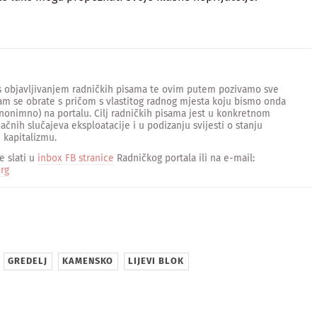
 s objavljivanjem radničkih pisama te ovim putem pozivamo sve
am se obrate s pričom s vlastitog radnog mjesta koju bismo onda
anonimno) na portalu. Cilj radničkih pisama jest u konkretnom
ačnih slučajeva eksploatacije i u podizanju svijesti o stanju
 kapitalizmu.
 slati u
inbox FB stranice
Radničkog portala ili na e-mail:
rg
sApp
GREDELJ
KAMENSKO
LIJEVI BLOK