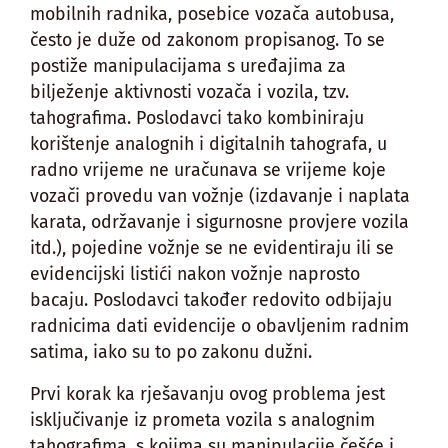
mobilnih radnika, posebice vozača autobusa,
često je duže od zakonom propisanog. To se
postiže manipulacijama s uređajima za
bilježenje aktivnosti vozača i vozila, tzv.
tahografima. Poslodavci tako kombiniraju
korištenje analognih i digitalnih tahografa, u
radno vrijeme ne uračunava se vrijeme koje
vozači provedu van vožnje (izdavanje i naplata
karata, održavanje i sigurnosne provjere vozila
itd.), pojedine vožnje se ne evidentiraju ili se
evidencijski listići nakon vožnje naprosto
bacaju. Poslodavci također redovito odbijaju
radnicima dati evidencije o obavljenim radnim
satima, iako su to po zakonu dužni.
Prvi korak ka rješavanju ovog problema jest
isključivanje iz prometa vozila s analognim
tahografima, s kojima su manipulacije češće i