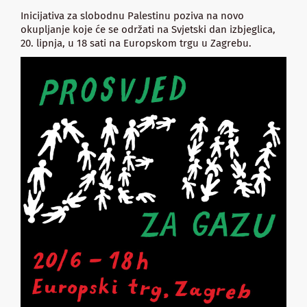
Inicijativa za slobodnu Palestinu poziva na novo
okupljanje koje će se održati na Svjetski dan izbjeglica,
20. lipnja, u 18 sati na Europskom trgu u Zagrebu.