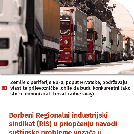
Zemlje s periferije EU-a, poput Hrvatske, podržavaju
vlastite prijevozničke lobije da budu konkurentni tako
što će minimizirati trošak radne snage
Borbeni Regionalni industrijski
sindikat (RIS) u priopćenju navodi
suštinske probleme vozača u