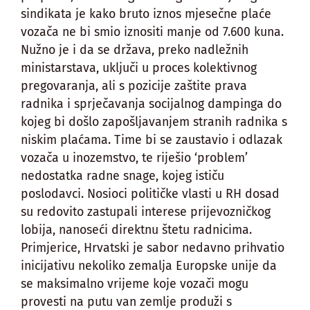
sindikata je kako bruto iznos mjesečne plaće
vozača ne bi smio iznositi manje od 7.600 kuna.
Nužno je i da se država, preko nadležnih
ministarstava, uključi u proces kolektivnog
pregovaranja, ali s pozicije zaštite prava
radnika i sprječavanja socijalnog dampinga do
kojeg bi došlo zapošljavanjem stranih radnika s
niskim plaćama. Time bi se zaustavio i odlazak
vozača u inozemstvo, te riješio ‘problem’
nedostatka radne snage, kojeg ističu
poslodavci. Nosioci političke vlasti u RH dosad
su redovito zastupali interese prijevozničkog
lobija, nanoseći direktnu štetu radnicima.
Primjerice, Hrvatski je sabor nedavno prihvatio
inicijativu nekoliko zemalja Europske unije da
se maksimalno vrijeme koje vozači mogu
provesti na putu van zemlje produži s