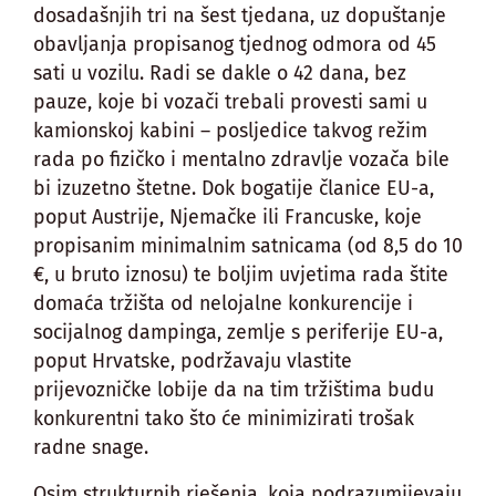
dosadašnjih tri na šest tjedana, uz dopuštanje
obavljanja propisanog tjednog odmora od 45
sati u vozilu. Radi se dakle o 42 dana, bez
pauze, koje bi vozači trebali provesti sami u
kamionskoj kabini – posljedice takvog režim
rada po fizičko i mentalno zdravlje vozača bile
bi izuzetno štetne. Dok bogatije članice EU-a,
poput Austrije, Njemačke ili Francuske, koje
propisanim minimalnim satnicama (od 8,5 do 10
€, u bruto iznosu) te boljim uvjetima rada štite
domaća tržišta od nelojalne konkurencije i
socijalnog dampinga, zemlje s periferije EU-a,
poput Hrvatske, podržavaju vlastite
prijevozničke lobije da na tim tržištima budu
konkurentni tako što će minimizirati trošak
radne snage.
Osim strukturnih rješenja, koja podrazumijevaju