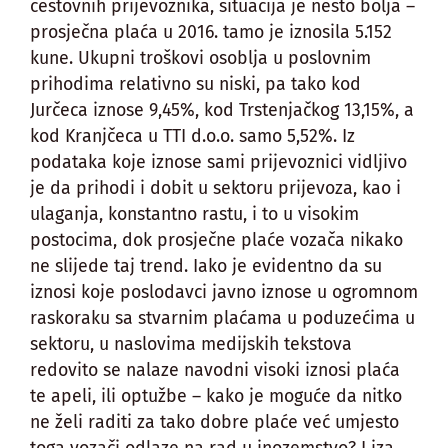
cestovnih prijevoznika, situacija je nešto bolja –
prosječna plaća u 2016. tamo je iznosila 5.152
kune. Ukupni troškovi osoblja u poslovnim
prihodima relativno su niski, pa tako kod
Jurčeca iznose 9,45%, kod Trstenjačkog 13,15%, a
kod Kranjčeca u TTI d.o.o. samo 5,52%. Iz
podataka koje iznose sami prijevoznici vidljivo
je da prihodi i dobit u sektoru prijevoza, kao i
ulaganja, konstantno rastu, i to u visokim
postocima, dok prosječne plaće vozača nikako
ne slijede taj trend. Iako je evidentno da su
iznosi koje poslodavci javno iznose u ogromnom
raskoraku sa stvarnim plaćama u poduzećima u
sektoru, u naslovima medijskih tekstova
redovito se nalaze navodni visoki iznosi plaća
te apeli, ili optužbe – kako je moguće da nitko
ne želi raditi za tako dobre plaće već umjesto
toga vozači odlaze na rad u inozemstvo? I iza