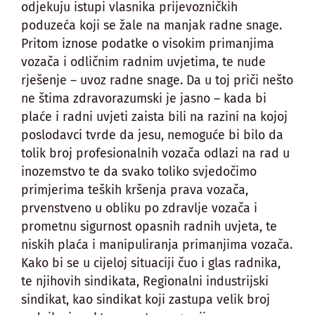
odjekuju istupi vlasnika prijevozničkih
poduzeća koji se žale na manjak radne snage.
Pritom iznose podatke o visokim primanjima
vozača i odličnim radnim uvjetima, te nude
rješenje – uvoz radne snage. Da u toj priči nešto
ne štima zdravorazumski je jasno – kada bi
plaće i radni uvjeti zaista bili na razini na kojoj
poslodavci tvrde da jesu, nemoguće bi bilo da
tolik broj profesionalnih vozača odlazi na rad u
inozemstvo te da svako toliko svjedočimo
primjerima teških kršenja prava vozača,
prvenstveno u obliku po zdravlje vozača i
prometnu sigurnost opasnih radnih uvjeta, te
niskih plaća i manipuliranja primanjima vozača.
Kako bi se u cijeloj situaciji čuo i glas radnika,
te njihovih sindikata, Regionalni industrijski
sindikat, kao sindikat koji zastupa velik broj