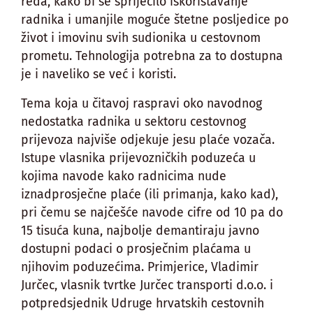
reda, kako bi se spriječilo iskorištavanje
radnika i umanjile moguće štetne posljedice po
život i imovinu svih sudionika u cestovnom
prometu. Tehnologija potrebna za to dostupna
je i naveliko se već i koristi.
Tema koja u čitavoj raspravi oko navodnog
nedostatka radnika u sektoru cestovnog
prijevoza najviše odjekuje jesu plaće vozača.
Istupe vlasnika prijevozničkih poduzeća u
kojima navode kako radnicima nude
iznadprosječne plaće (ili primanja, kako kad),
pri čemu se najčešće navode cifre od 10 pa do
15 tisuća kuna, najbolje demantiraju javno
dostupni podaci o prosječnim plaćama u
njihovim poduzećima. Primjerice, Vladimir
Jurčec, vlasnik tvrtke Jurčec transporti d.o.o. i
potpredsjednik Udruge hrvatskih cestovnih