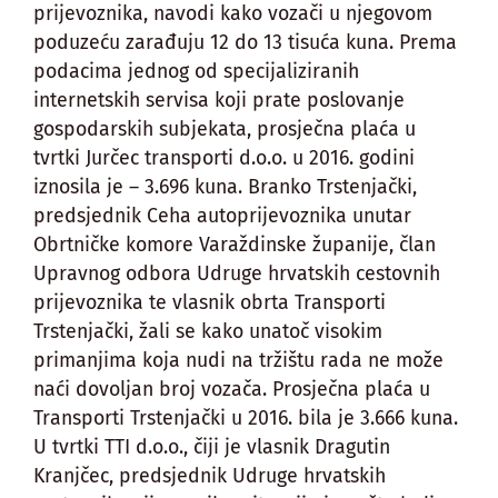
prijevoznika, navodi kako vozači u njegovom
poduzeću zarađuju 12 do 13 tisuća kuna. Prema
podacima jednog od specijaliziranih
internetskih servisa koji prate poslovanje
gospodarskih subjekata, prosječna plaća u
tvrtki Jurčec transporti d.o.o. u 2016. godini
iznosila je – 3.696 kuna. Branko Trstenjački,
predsjednik Ceha autoprijevoznika unutar
Obrtničke komore Varaždinske županije, član
Upravnog odbora Udruge hrvatskih cestovnih
prijevoznika te vlasnik obrta Transporti
Trstenjački, žali se kako unatoč visokim
primanjima koja nudi na tržištu rada ne može
naći dovoljan broj vozača. Prosječna plaća u
Transporti Trstenjački u 2016. bila je 3.666 kuna.
U tvrtki TTI d.o.o., čiji je vlasnik Dragutin
Kranjčec, predsjednik Udruge hrvatskih