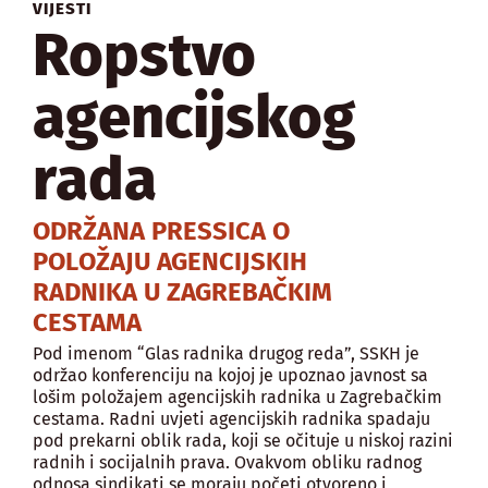
VIJESTI
Ropstvo
agencijskog
rada
ODRŽANA PRESSICA O
POLOŽAJU AGENCIJSKIH
RADNIKA U ZAGREBAČKIM
CESTAMA
Pod imenom “Glas radnika drugog reda”, SSKH je
održao konferenciju na kojoj je upoznao javnost sa
lošim položajem agencijskih radnika u Zagrebačkim
cestama. Radni uvjeti agencijskih radnika spadaju
pod prekarni oblik rada, koji se očituje u niskoj razini
radnih i socijalnih prava. Ovakvom obliku radnog
odnosa sindikati se moraju početi otvoreno i