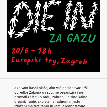
Ako vam kasni plaća, ako vaš poslodavac krši
odredbe Zakona o radu, ne organizira i ne
provodi zaštitu o radu, zabranjuje sindikalno
organiziranje, ako ste na radnom mjestu
izloženi maltretiranju ili vam je jednostavno