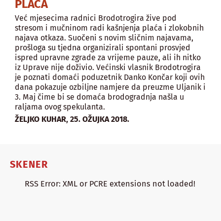
PLAĆA
Već mjesecima radnici Brodotrogira žive pod
stresom i mučninom radi kašnjenja plaća i zlokobnih
najava otkaza. Suočeni s novim sličnim najavama,
prošloga su tjedna organizirali spontani prosvjed
ispred upravne zgrade za vrijeme pauze, ali ih nitko
iz Uprave nije doživio. Većinski vlasnik Brodotrogira
je poznati domaći poduzetnik Danko Končar koji ovih
dana pokazuje ozbiljne namjere da preuzme Uljanik i
3. Maj čime bi se domaća brodogradnja našla u
raljama ovog spekulanta.
,
ŽELJKO KUHAR
25. OŽUJKA 2018.
SKENER
RSS Error: XML or PCRE extensions not loaded!