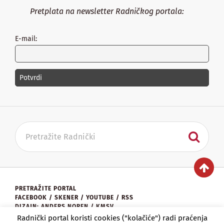
Pretplata na newsletter Radničkog portala:
E-mail:
PRETRAŽITE PORTAL
FACEBOOK
/
SKENER
/
YOUTUBE
/
RSS
DIZAJN: ANDERS NOREN / KMSV
KONTAKT:
UREDNISTVO@RADNICKI.ORG
Radnički portal koristi cookies ("kolačiće") radi praćenja