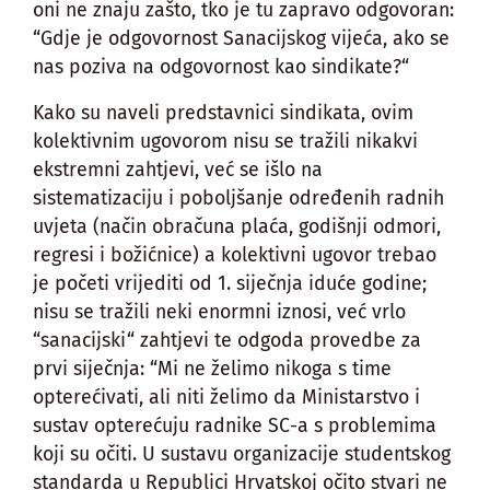
oni ne znaju zašto, tko je tu zapravo odgovoran:
“Gdje je odgovornost Sanacijskog vijeća, ako se
nas poziva na odgovornost kao sindikate?“
Kako su naveli predstavnici sindikata, ovim
kolektivnim ugovorom nisu se tražili nikakvi
ekstremni zahtjevi, već se išlo na
sistematizaciju i poboljšanje određenih radnih
uvjeta (način obračuna plaća, godišnji odmori,
regresi i božićnice) a kolektivni ugovor trebao
je početi vrijediti od 1. siječnja iduće godine;
nisu se tražili neki enormni iznosi, već vrlo
“sanacijski“ zahtjevi te odgoda provedbe za
prvi siječnja: “Mi ne želimo nikoga s time
opterećivati, ali niti želimo da Ministarstvo i
sustav opterećuju radnike SC-a s problemima
koji su očiti. U sustavu organizacije studentskog
standarda u Republici Hrvatskoj očito stvari ne