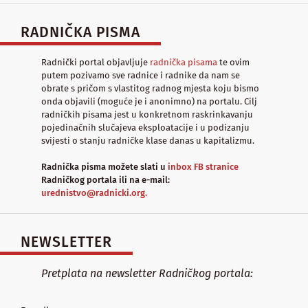
RADNIČKA PISMA
Radnički portal objavljuje
radnička pisama
te ovim
putem pozivamo sve radnice i radnike da nam se
obrate s pričom s vlastitog radnog mjesta koju bismo
onda objavili (moguće je i anonimno) na portalu. Cilj
radničkih pisama jest u konkretnom raskrinkavanju
pojedinačnih slučajeva eksploatacije i u podizanju
svijesti o stanju radničke klase danas u kapitalizmu.
Radnička pisma možete slati u
inbox FB stranice
Radničkog portala ili na e-mail:
urednistvo@radnicki.org.
NEWSLETTER
Pretplata na newsletter Radničkog portala: