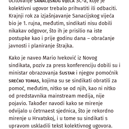
očitovanje
SC-a, koje je
SANACIJSKOG VIJEĆA
kolektivni ugovor trebalo prihvatiti ili odbaciti.
Krajnji rok za izjašnjavanje Sanacijskog vijeća
bio je 1. rujna, međutim, sindikati nisu dobili
nikakav odgovor, što ih je prisilio na iste
postupke kao i prije godinu dana – obraćanje
javnosti i planiranje štrajka.
Kako je naveo Mario Iveković iz Novog
sindikata, poziv za press konferenciju dobili su i
ministar obrazovanja
i njegov pomoćnik
ŠUSTAR
, kojima su se sindikati obratili za
SREĆKO TOMAS
pomoć, međutim, nitko se od njih, kao ni nitko
od predstavnika mainstream medija, nije
pojavio. Također navodi kako se mirenje
odvijalo u četrnaest sjednica, što je rekordno
mirenje u Hrvatskoj, i u tome su sindikati s
upravom uskladili tekst kolektivnog ugovora.