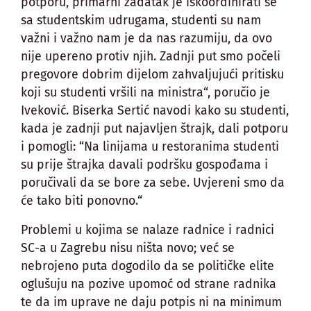
potporu, primarni zadatak je iskoordinirati se
sa studentskim udrugama, studenti su nam
važni i važno nam je da nas razumiju, da ovo
nije upereno protiv njih. Zadnji put smo počeli
pregovore dobrim dijelom zahvaljujući pritisku
koji su studenti vršili na ministra“, poručio je
Iveković. Biserka Sertić navodi kako su studenti,
kada je zadnji put najavljen štrajk, dali potporu
i pomogli: “Na linijama u restoranima studenti
su prije štrajka davali podršku gospođama i
poručivali da se bore za sebe. Uvjereni smo da
će tako biti ponovno.“
Problemi u kojima se nalaze radnice i radnici
SC-a u Zagrebu nisu ništa novo; već se
nebrojeno puta dogodilo da se političke elite
oglušuju na pozive upomoć od strane radnika
te da im uprave ne daju potpis ni na minimum