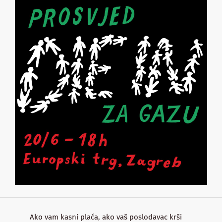
Ako vam kasni plaća, ako vaš poslodavac krši