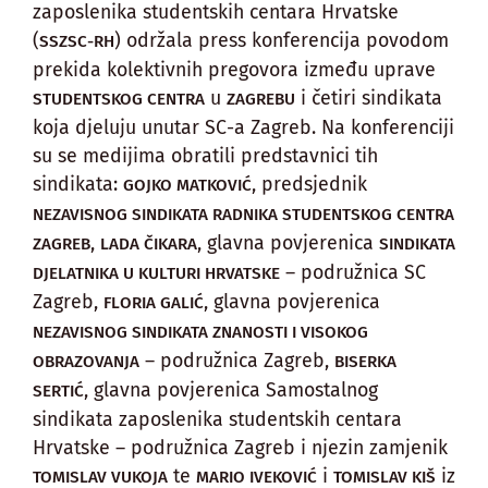
zaposlenika studentskih centara Hrvatske
(
) održala press konferencija povodom
SSZSC-RH
prekida kolektivnih pregovora između uprave
u
i četiri sindikata
STUDENTSKOG CENTRA
ZAGREBU
koja djeluju unutar SC-a Zagreb. Na konferenciji
su se medijima obratili predstavnici tih
sindikata:
, predsjednik
GOJKO MATKOVIĆ
NEZAVISNOG SINDIKATA RADNIKA STUDENTSKOG CENTRA
,
, glavna povjerenica
ZAGREB
LADA ČIKARA
SINDIKATA
– podružnica SC
DJELATNIKA U KULTURI HRVATSKE
Zagreb,
, glavna povjerenica
FLORIA GALIĆ
NEZAVISNOG SINDIKATA ZNANOSTI I VISOKOG
– podružnica Zagreb,
OBRAZOVANJA
BISERKA
, glavna povjerenica Samostalnog
SERTIĆ
sindikata zaposlenika studentskih centara
Hrvatske – podružnica Zagreb i njezin zamjenik
te
i
iz
TOMISLAV VUKOJA
MARIO IVEKOVIĆ
TOMISLAV KIŠ