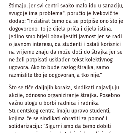
štimaju, jer svi centri svako malo idu u sanaciju,
svugdje ima problema“, poručio je Iveković te
dodao: “Inzistirat ćemo da se potpiše ono što je
dogovoreno. To je cijela priča i cijela istina.
Jedino smo htjeli obavijestiti javnost jer se radi
o javnom interesu, da studenti i ostali korisnici
na vrijeme znaju da može doći do štrajka jer se
ne želi potpisati usklađen tekst kolektivnog
ugovora. Ako to bude razlog štrajka, samo
razmislite tko je odgovoran, a tko nije.“
Što se tiče daljnjih koraka, sindikati najavljuju
akcije, odnosno organiziranje štrajka. Posebno
važnu ulogu u borbi radnica i radnika
Studentskog centra imaju upravo studenti,
kojima će se sindikati obratiti za pomoć i
solidarizaciju: “Sigurni smo da ćemo dobiti