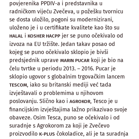
povjerenika PPDIV-a i predstavnika u
radničkom vijeću Zvečeva, u požešku tvornicu
se dosta uložilo, pogoni su modernizirani,
uloženo je i u certifikate kvalitete kao što su
i
jer se puno očekivalo od
HALAL
KOSHER HACPP
izvoza na EU tržište. Jedan takav posao od
kojeg se puno očekivalo sklopio je bivši
predsjednik uprave
koji je bio na
MARIN PUCAR
čelu tvrtke u periodu 2013. – 2016. Pucar je
sklopio ugovor s globalnim trgovačkim lancem
, iako su britanski mediji već tada
TESCOM
izvještavali o problemima u njihovom
poslovanju. Slično kao i
, Tesco je u
AGROKOR
financijskim izvještajima lažno prikazivao svoje
obaveze. Osim Tesca, puno se očekivalo i od
suradnje s Agrokorom za koji je Zvečevo
proizvodilo
čokoladice, ali je ta suradnja
K-PLUS