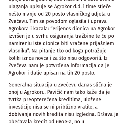
ulaganja upisuje se Agrokor d.d. i time stječe
nešto manje od 20 posto vlasničkog udjela u
Zvečevu. Tim se povodom oglasila i uprava
Agrokora i kazala: “Prijenos dionica na Agrokor
izvršen je u svrhu osiguranja tražbine te će po
namirenju iste dionice biti vraćene prijašnjem
vlasniku”. Na pitanje tko od koga potražuje
koliki iznos novca i za što nisu odgovorili. Iz
Zvečeva nam je potvrđena informacija da je
Agrokor i dalje upisan na tih 20 posto.
Generalna situacija u Zvečevu danas slična je
onoj u Agrokoru. Pavičić nam tako kaže da je
tvrtka preopterećena kreditima, uložene
investicije nisu se ni približno vratile, a
dobivanja novih kredita nisu izgledna. Država je
obećavala kredit od
-a, no u
HBOR