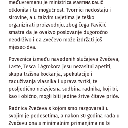
međuvremenu je ministrica
MARTINA DALIĆ
otklonila i tu mogućnost. Tvornici nedostaju i
sirovine, a u takvim uvjetima je teško
organizirati proizvodnju, zbog čega Pavičić
smatra da je ovakvo poslovanje dugoročno
neodrživo i da Zvečevo može izdržati još
mjesec-dva.
Poveznica između navedenih slučajeva Zvečeva,
Laste, Tesca i Agrokora jesu nezasitni apetiti,
skupa tržišna kockanja, spekulacije i
zaduživanja vlasnika i uprava tvrtki, te
posljedično neizvjesna sudbina radnika, koji bi,
kao i obično, mogli biti jedine žrtve čitave priče.
Radnica Zvečeva s kojom smo razgovarali u
svojim je pedesetima, a nakon 30 godina rada u
Zvečevu ona s minimalnim primanjima ne bi