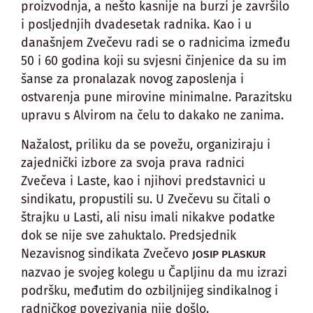
proizvodnja, a nešto kasnije na burzi je završilo
i posljednjih dvadesetak radnika. Kao i u
današnjem Zvečevu radi se o radnicima između
50 i 60 godina koji su svjesni činjenice da su im
šanse za pronalazak novog zaposlenja i
ostvarenja pune mirovine minimalne. Parazitsku
upravu s Alvirom na čelu to dakako ne zanima.
Nažalost, priliku da se povežu, organiziraju i
zajednički izbore za svoja prava radnici
Zvečeva i Laste, kao i njihovi predstavnici u
sindikatu, propustili su. U Zvečevu su čitali o
štrajku u Lasti, ali nisu imali nikakve podatke
dok se nije sve zahuktalo. Predsjednik
Nezavisnog sindikata Zvečevo
JOSIP PLASKUR
nazvao je svojeg kolegu u Čapljinu da mu izrazi
podršku, međutim do ozbiljnijeg sindikalnog i
radničkog povezivanja nije došlo.