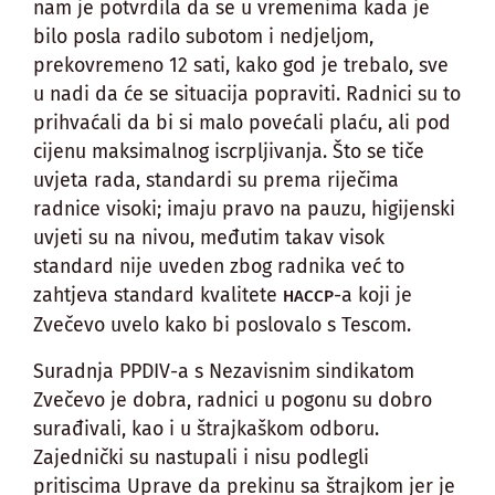
nam je potvrdila da se u vremenima kada je
bilo posla radilo subotom i nedjeljom,
prekovremeno 12 sati, kako god je trebalo, sve
u nadi da će se situacija popraviti. Radnici su to
prihvaćali da bi si malo povećali plaću, ali pod
cijenu maksimalnog iscrpljivanja. Što se tiče
uvjeta rada, standardi su prema riječima
radnice visoki; imaju pravo na pauzu, higijenski
uvjeti su na nivou, međutim takav visok
standard nije uveden zbog radnika već to
zahtjeva standard kvalitete
-a koji je
HACCP
Zvečevo uvelo kako bi poslovalo s Tescom.
Suradnja PPDIV-a s Nezavisnim sindikatom
Zvečevo je dobra, radnici u pogonu su dobro
surađivali, kao i u štrajkaškom odboru.
Zajednički su nastupali i nisu podlegli
pritiscima Uprave da prekinu sa štrajkom jer je