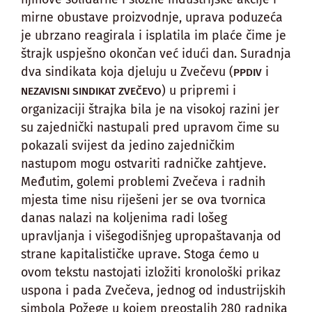
mirne obustave proizvodnje, uprava poduzeća
je ubrzano reagirala i isplatila im plaće čime je
štrajk uspješno okončan već idući dan. Suradnja
dva sindikata koja djeluju u Zvečevu (
i
PPDIV
) u pripremi i
NEZAVISNI SINDIKAT ZVEČEVO
organizaciji štrajka bila je na visokoj razini jer
su zajednički nastupali pred upravom čime su
pokazali svijest da jedino zajedničkim
nastupom mogu ostvariti radničke zahtjeve.
Međutim, golemi problemi Zvečeva i radnih
mjesta time nisu riješeni jer se ova tvornica
danas nalazi na koljenima radi lošeg
upravljanja i višegodišnjeg upropaštavanja od
strane kapitalističke uprave. Stoga ćemo u
ovom tekstu nastojati izložiti kronološki prikaz
uspona i pada Zvečeva, jednog od industrijskih
simbola Požege u kojem preostalih 280 radnika