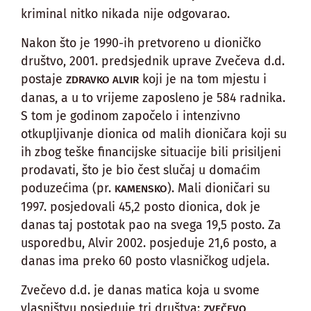
kriminal nitko nikada nije odgovarao.
Nakon što je 1990-ih pretvoreno u dioničko
društvo, 2001. predsjednik uprave Zvečeva d.d.
postaje
koji je na tom mjestu i
ZDRAVKO ALVIR
danas, a u to vrijeme zaposleno je 584 radnika.
S tom je godinom započelo i intenzivno
otkupljivanje dionica od malih dioničara koji su
ih zbog teške financijske situacije bili prisiljeni
prodavati, što je bio čest slučaj u domaćim
poduzećima (pr.
). Mali dioničari su
KAMENSKO
1997. posjedovali 45,2 posto dionica, dok je
danas taj postotak pao na svega 19,5 posto. Za
usporedbu, Alvir 2002. posjeduje 21,6 posto, a
danas ima preko 60 posto vlasničkog udjela.
Zvečevo d.d. je danas matica koja u svome
vlasništvu posjeduje tri društva:
ZVEČEVO