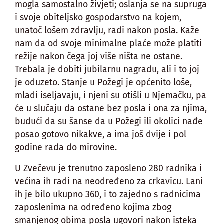
mogla samostalno živjeti; oslanja se na supruga
i svoje obiteljsko gospodarstvo na kojem,
unatoč lošem zdravlju, radi nakon posla. Kaže
nam da od svoje minimalne plaće može platiti
režije nakon čega joj više ništa ne ostane.
Trebala je dobiti jubilarnu nagradu, ali i to joj
je oduzeto. Stanje u Požegi je općenito loše,
mladi iseljavaju, i njeni su otišli u Njemačku, pa
će u slučaju da ostane bez posla i ona za njima,
budući da su šanse da u Požegi ili okolici nađe
posao gotovo nikakve, a ima još dvije i pol
godine rada do mirovine.
U Zvečevu je trenutno zaposleno 280 radnika i
većina ih radi na neodređeno za crkavicu. Lani
ih je bilo ukupno 360, i to zajedno s radnicima
zaposlenima na određeno kojima zbog
smanjenog obima posla ugovori nakon isteka