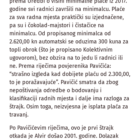
prema Uredbi o visini minimalne plaće iz 2017.
godine svi radnici završili na minimalcu. Plaće
za sva radna mjesta praktički su izjednačene,
pa su i čokolad-majstori i čistačice na
minimalcu. Od propisanog minimalca od
2.620,00 kn automatski se oduzima 300 kuna za
topli obrok (što je propisano Kolektivnim
ugovorom), bez obzira na to jedu li radnici ili
ne. Prema riječima povjerenika Pavičića:
“strašno izgleda kad dobijete plaću od 2.300,00,
to je poražavajuće”. Pavičić smatra da zbog
nepoštivanja odredbe o bodovanju i
klasifikaciji radnih mjesta i dalje ima razloga za
štrajk. Osim toga, neizvjesna je isplata plaća za
travanj.
Po Pavičićevim riječima, ovo je prvi štrajk
otkada je Alvir došao 2001. godine. Dolazak