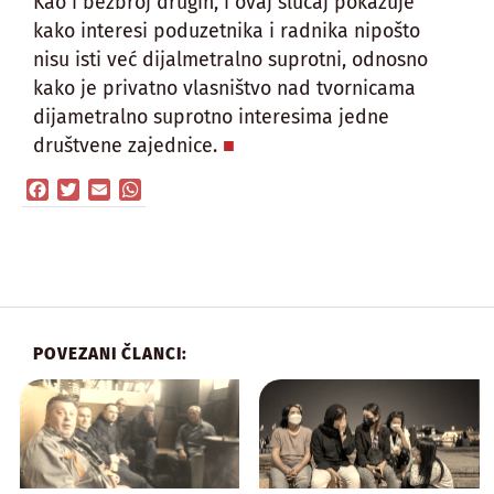
Kao i bezbroj drugih, i ovaj slučaj pokazuje
kako interesi poduzetnika i radnika nipošto
nisu isti već dijalmetralno suprotni, odnosno
kako je privatno vlasništvo nad tvornicama
dijametralno suprotno interesima jedne
društvene zajednice.
Facebook
Twitter
Email
WhatsApp
POVEZANI ČLANCI: