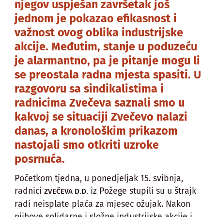
njegov uspješan završetak još
jednom je pokazao efikasnost i
važnost ovog oblika industrijske
akcije. Međutim, stanje u poduzeću
je alarmantno, pa je pitanje mogu li
se preostala radna mjesta spasiti. U
razgovoru sa sindikalistima i
radnicima Zvečeva saznali smo u
kakvoj se situaciji Zvečevo nalazi
danas, a kronološkim prikazom
nastojali smo otkriti uzroke
posrnuća.
Početkom tjedna, u ponedjeljak 15. svibnja,
radnici
iz Požege stupili su u štrajk
ZVEČEVA D.D.
radi neisplate plaća za mjesec ožujak. Nakon
njihove solidarne i složne industrijske akcije i