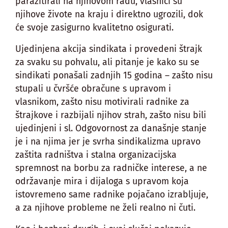
parazitirali na njihovom radu, vlasnici su
njihove živote na kraju i direktno ugrozili, dok
će svoje zasigurno kvalitetno osigurati.
Ujedinjena akcija sindikata i provedeni štrajk
za svaku su pohvalu, ali pitanje je kako su se
sindikati ponašali zadnjih 15 godina – zašto nisu
stupali u čvršće obračune s upravom i
vlasnikom, zašto nisu motivirali radnike za
štrajkove i razbijali njihov strah, zašto nisu bili
ujedinjeni i sl. Odgovornost za današnje stanje
je i na njima jer je svrha sindikalizma upravo
zaštita radništva i stalna organizacijska
spremnost na borbu za radničke interese, a ne
održavanje mira i dijaloga s upravom koja
istovremeno same radnike pojačano izrabljuje,
a za njihove probleme ne želi realno ni čuti.