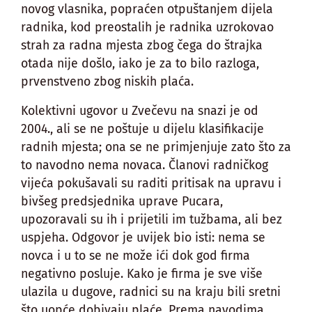
novog vlasnika, popraćen otpuštanjem dijela
radnika, kod preostalih je radnika uzrokovao
strah za radna mjesta zbog čega do štrajka
otada nije došlo, iako je za to bilo razloga,
prvenstveno zbog niskih plaća.
Kolektivni ugovor u Zvečevu na snazi je od
2004., ali se ne poštuje u dijelu klasifikacije
radnih mjesta; ona se ne primjenjuje zato što za
to navodno nema novaca. Članovi radničkog
vijeća pokušavali su raditi pritisak na upravu i
bivšeg predsjednika uprave Pucara,
upozoravali su ih i prijetili im tužbama, ali bez
uspjeha. Odgovor je uvijek bio isti: nema se
novca i u to se ne može ići dok god firma
negativno posluje. Kako je firma je sve više
ulazila u dugove, radnici su na kraju bili sretni
što uopće dobivaju plaće. Prema navodima