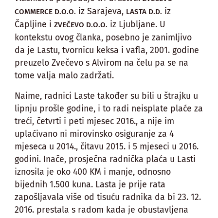
iz Sarajeva,
iz
COMMERCE D.O.O.
LASTA D.D.
Čapljine i
iz Ljubljane. U
ZVEČEVO D.O.O.
kontekstu ovog članka, posebno je zanimljivo
da je Lastu, tvornicu keksa i vafla, 2001. godine
preuzelo Zvečevo s Alvirom na čelu pa se na
tome valja malo zadržati.
Naime, radnici Laste također su bili u štrajku u
lipnju prošle godine, i to radi neisplate plaće za
treći, četvrti i peti mjesec 2016., a nije im
uplaćivano ni mirovinsko osiguranje za 4
mjeseca u 2014., čitavu 2015. i 5 mjeseci u 2016.
godini. Inače, prosječna radnička plaća u Lasti
iznosila je oko 400 KM i manje, odnosno
bijednih 1.500 kuna. Lasta je prije rata
zapošljavala više od tisuću radnika da bi 23. 12.
2016. prestala s radom kada je obustavljena