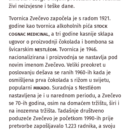
živi neizvjesne i teške dane.
Tvornica Zvečevo započela je s radom 1921.
godine kao tvornica alkoholnih pića
STOCK
, a tri godine kasnije sklapa
COGNAC MEDICINAL
ugovor o proizvodnji čokolada i bombona sa
švicarskim
. Tvornica je 1946.
NESTLÉOM
nacionalizirana i proizvodnja se nastavlja pod
novim imenom Zvečevo. Veliki preokret u
poslovanju dešava se ranih 1960-ih kada je
osmišljena prva čokolada s rižom u svijetu,
popularni
. Suradnja s Nestléom
MIKADO
nastavljena je i u narednom periodu, a Zvečevo
se 70-ih godina, osim na domaćem tržištu, širi i
na inozemna tržišta. Tadašnje društveno
poduzeće Zvečevo je početkom 1990-ih prije
pretvorbe zapošljavalo 1.223 radnika, a svoju