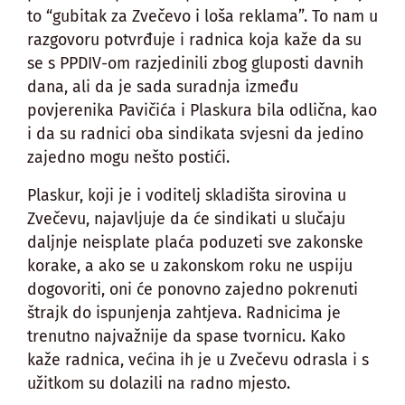
to “gubitak za Zvečevo i loša reklama”. To nam u
razgovoru potvrđuje i radnica koja kaže da su
se s PPDIV-om razjedinili zbog gluposti davnih
dana, ali da je sada suradnja između
povjerenika Pavičića i Plaskura bila odlična, kao
i da su radnici oba sindikata svjesni da jedino
zajedno mogu nešto postići.
Plaskur, koji je i voditelj skladišta sirovina u
Zvečevu, najavljuje da će sindikati u slučaju
daljnje neisplate plaća poduzeti sve zakonske
korake, a ako se u zakonskom roku ne uspiju
dogovoriti, oni će ponovno zajedno pokrenuti
štrajk do ispunjenja zahtjeva. Radnicima je
trenutno najvažnije da spase tvornicu. Kako
kaže radnica, većina ih je u Zvečevu odrasla i s
užitkom su dolazili na radno mjesto.