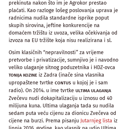
prekinuta nakon što im je Agrokor prestao
plaćati. Kao razloge lošeg poslovanja uprava je
radnicima nudila standardne isprike poput
skupih sirovina, jeftine konkurencije na
domaćem tržištu iz uvoza, velika očekivanja od
izvoza na EU tržište koja nisu realizirana i sl.
Osim klasičnih “nepravilnosti” za vrijeme
pretvorbe i privatizacije, sumnjivo je i navodno
veliko ulaganje sitnog poduzetnika i HDZ-ovca
iz Zadra (inače sina vlasnika
TONIJA KOZINE
upropaštene tvrtke
u kojoj je i sam
CONTUS
radio). On 2014. u ime tvrtke
ULTIMA ULAGANJA
Zvečevu nudi dokapitalizaciju u iznosu od 40
milijuna kuna. Ultima ulaganja tada su nudila
sedam puta veću cijenu za dionicu Zvečeva od
cijene na burzi. Prema pisanju
Jutarnjeg lista
iz
lipnja 2016. godine, kao vlasnik na udio Ultima