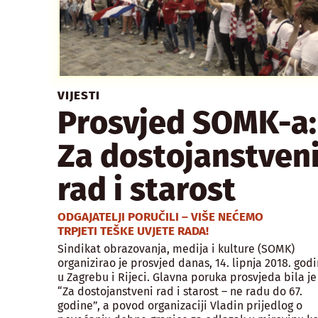
VIJESTI
Prosvjed SOMK-a:
Za dostojanstven
rad i starost
ODGAJATELJI PORUČILI – VIŠE NEĆEMO
TRPJETI TEŠKE UVJETE RADA!
Sindikat obrazovanja, medija i kulture (SOMK)
organizirao je prosvjed danas, 14. lipnja 2018. godi
u Zagrebu i Rijeci. Glavna poruka prosvjeda bila je
“Za dostojanstveni rad i starost – ne radu do 67.
godine”, a povod organizaciji Vladin prijedlog o