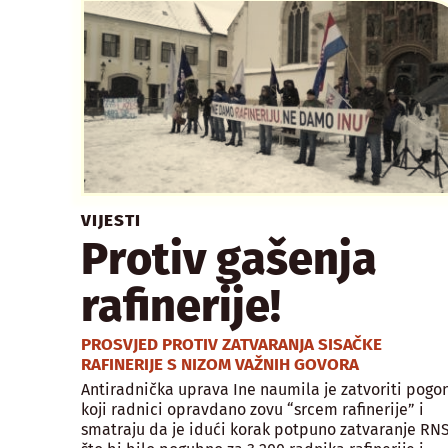
VIJESTI
Protiv gašenja
rafinerije!
PROSVJED PROTIV ZATVARANJA SISAČKE
RAFINERIJE S NIZOM VAŽNIH GOVORA
Antiradnička uprava Ine naumila je zatvoriti pogo
koji radnici opravdano zovu “srcem rafinerije” i
smatraju da je idući korak potpuno zatvaranje RNS