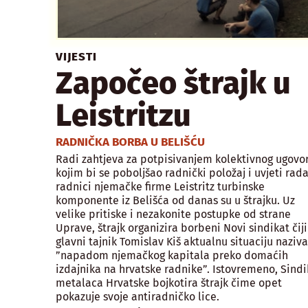
VIJESTI
Započeo štrajk u
Leistritzu
RADNIČKA BORBA U BELIŠĆU
Radi zahtjeva za potpisivanjem kolektivnog ugovo
kojim bi se poboljšao radnički položaj i uvjeti rada
radnici njemačke firme Leistritz turbinske
komponente iz Belišća od danas su u štrajku. Uz
velike pritiske i nezakonite postupke od strane
Uprave, štrajk organizira borbeni Novi sindikat čiji
glavni tajnik Tomislav Kiš aktualnu situaciju naziva
”napadom njemačkog kapitala preko domaćih
izdajnika na hrvatske radnike”. Istovremeno, Sindi
metalaca Hrvatske bojkotira štrajk čime opet
pokazuje svoje antiradničko lice.