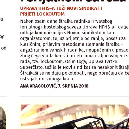
UPRAVA HFHS-A TUŽI NOVI SINDIKAT I
PRIJETI LOCKOUTOM
su
Nakon osam dana štrajka radnika Hrvatskog
ferijalnog i hostelskog saveza Uprava HFHS-a i dalje
odbija komunikaciju s Novim sindikatom kao
bog
organizatorom, te, uz prijetnje od ranije, posežu za
klasičnim, prljavim metodama slamanja štrajka –
 od
angažiranjem vanjskih radnika, neupućenih u posao
zbog čega vlada kaos, i prijetnjama isključivanjem s
rada, tzv. lockoutom. Osim toga, Uprava tvrtke
Superčisto, tužila je Novi sindikat za nezakonit štraj
Štrajkaši se ne daju pokolebati, nego poručuju da ć
ustrajati do samoga kraja.
,
ANA VRAGOLOVIĆ
7. SRPNJA 2018.