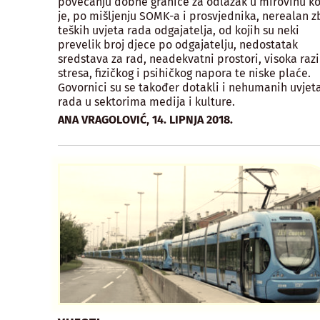
povećanju dobne granice za odlazak u mirovinu ko
je, po mišljenju SOMK-a i prosvjednika, nerealan z
teških uvjeta rada odgajatelja, od kojih su neki
prevelik broj djece po odgajatelju, nedostatak
sredstava za rad, neadekvatni prostori, visoka raz
stresa, fizičkog i psihičkog napora te niske plaće.
Govornici su se također dotakli i nehumanih uvjet
rada u sektorima medija i kulture.
,
ANA VRAGOLOVIĆ
14. LIPNJA 2018.