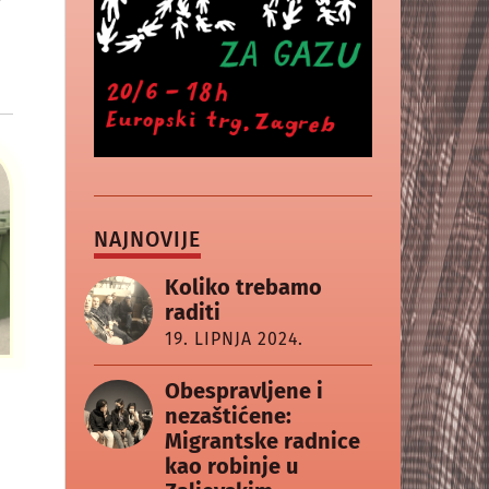
g
NAJNOVIJE
Koliko trebamo
raditi
19. LIPNJA 2024.
Obespravljene i
nezaštićene:
Migrantske radnice
kao robinje u