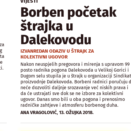
VIJESTI
Borben početak
štrajka u
Dalekovodu
za
g
IZVANREDAN ODAZIV U ŠTRAJK ZA
ta
KOLEKTIVNI UGOVOR
je
Nakon neuspjelih pregovora i mirenja s upravom 99
i.
posto radnika pogona Dalekovoda u Velikoj Gorici i
Dugom selu stupila je u štrajk u organizaciji Sindika
proizvodnje Dalekovoda. Borbeni radnici poručuju 
neće dozvoliti daljnje srozavanje već niskih prava i
da će ustrajati sve dok se ne izbore za kolektivni
ugovor. Danas smo bili u oba pogona i prenosimo
radničke zahtjeve i atmosferu borbenog duha.
,
ANA VRAGOLOVIĆ
13. OŽUJKA 2018.