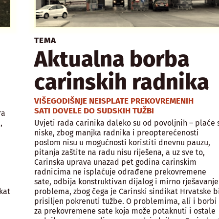
TEMA
Aktualna borba
carinskih radnika
VIŠEGODIŠNJE NEISPLATE PREKOVREMENIH
SATI DOVELE DO SUDSKIH TUŽBI
ra
,
Uvjeti rada carinika daleko su od povoljnih – plaće 
niske, zbog manjka radnika i preopterećenosti
poslom nisu u mogućnosti koristiti dnevnu pauzu,
pitanja zaštite na radu nisu riješena, a uz sve to,
Carinska uprava unazad pet godina carinskim
radnicima ne isplaćuje odrađene prekovremene
sate, odbija konstruktivan dijalog i mirno rješavanje
kat
problema, zbog čega je Carinski sindikat Hrvatske b
prisiljen pokrenuti tužbe. O problemima, ali i borbi
za prekovremene sate koja može potaknuti i ostale