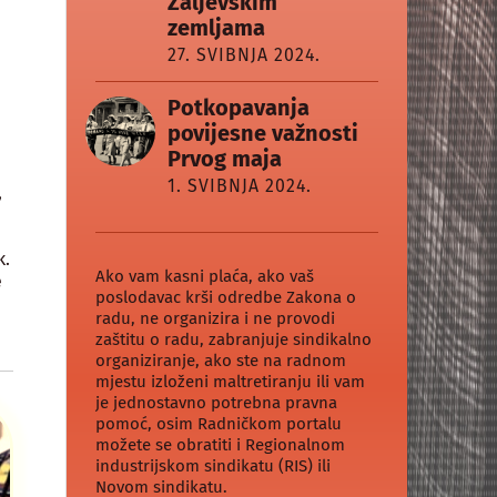
Zaljevskim
zemljama
27. SVIBNJA 2024.
Potkopavanja
povijesne važnosti
Prvog maja
1. SVIBNJA 2024.
,
k.
Ako vam kasni plaća, ako vaš
e
poslodavac krši odredbe Zakona o
radu, ne organizira i ne provodi
zaštitu o radu, zabranjuje sindikalno
organiziranje, ako ste na radnom
mjestu izloženi maltretiranju ili vam
je jednostavno potrebna pravna
pomoć, osim Radničkom portalu
možete se obratiti i Regionalnom
industrijskom sindikatu (RIS) ili
Novom sindikatu.