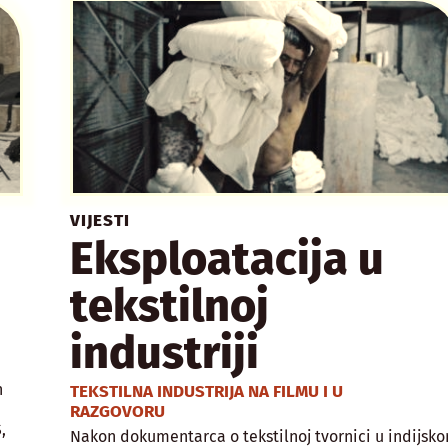
VIJESTI
Eksploatacija u
tekstilnoj
industriji
n
TEKSTILNA INDUSTRIJA NA FILMU I U
RAZGOVORU
,
Nakon dokumentarca o tekstilnoj tvornici u indijsk