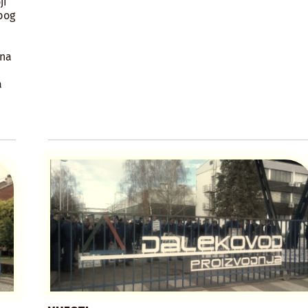
ji
bog
ina
a