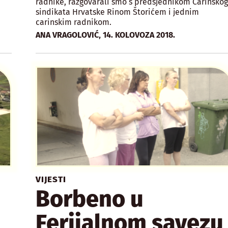
radnike, razgovarali smo s predsjednikom Carinsko
sindikata Hrvatske Rinom Štorićem i jednim
carinskim radnikom.
,
ANA VRAGOLOVIĆ
14. KOLOVOZA 2018.
VIJESTI
Borbeno u
Ferijalnom savezu