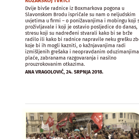
KOŽARSKOJ TVRTCI
Dvije bivše radnice iz Boxmarkova pogona u
Slavonskom Brodu ispričale su nam o neljudskim
uvjetima u firmi – o ponižavanjima i mobingu koji 
proživljavale i koji je ostavio posljedice do danas,
stresu koji su nadređeni stvarali kako bi se brže
radilo ili kako bi radnice napravile neku grešku z
koje bi ih mogli kazniti, o kažnjavanjima radi
izmišljenih grešaka i neopravdanim oduzimanjima
plaće, zabranama razgovaranja i nasilno
prouzrokovanim otkazima.
,
ANA VRAGOLOVIĆ
24. SRPNJA 2018.