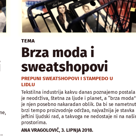
TEMA
Brza moda i
i
sweatshopovi
PREPUNI SWEATSHOPOVI I STAMPEDO U
LIDLU
Tekstilna industrija kakvu danas poznajemo postala
je neodrživa, štetna za ljude i planet, a “brza moda
je njen posebno nakaradan oblik. Da bi se nametnut
brzi tempo proizvodnje održao, najvažnija je stavka
ne,
jeftini ljudski rad, a takvoga ne nedostaje ni na naš
prostorima.
,
ANA VRAGOLOVIĆ
3. LIPNJA 2018.