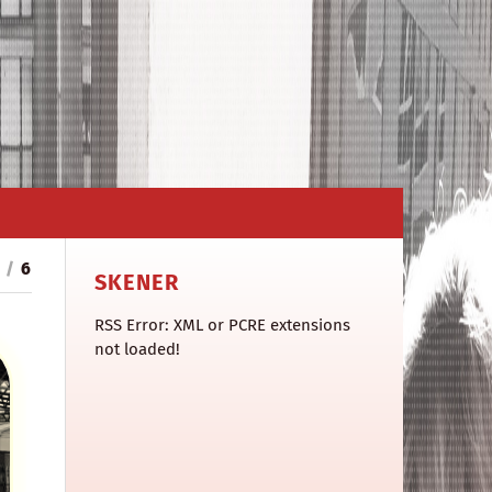
3
/
6
SKENER
RSS Error: XML or PCRE extensions
not loaded!