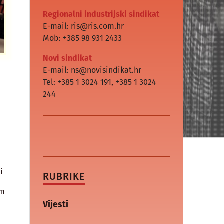
Regionalni industrijski sindikat
E-mail: ris@ris.com.hr
Mob: +385 98 931 2433
Novi sindikat
E-mail: ns@novisindikat.hr
Tel: +385 1 3024 191
,
+385 1 3024
244
”
i
RUBRIKE
im
Vijesti