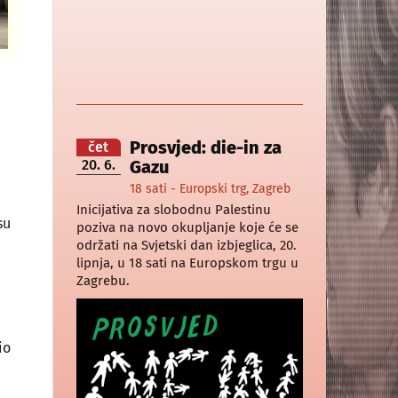
Prosvjed: die-in za
čet
20. 6.
Gazu
18 sati - Europski trg, Zagreb
Inicijativa za slobodnu Palestinu
su
poziva na novo okupljanje koje će se
održati na Svjetski dan izbjeglica, 20.
lipnja, u 18 sati na Europskom trgu u
Zagrebu.
io