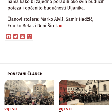
nama kako bi zajedno poradili oko svih budućih
poteza i općenito budućnosti Uljanika.
Članovi stožera: Marko Alviž, Samir Hadžić,
Franko Belas i Deni Širol.
Facebook
Twitter
Email
WhatsApp
POVEZANI ČLANCI:
VIJESTI
VIJESTI