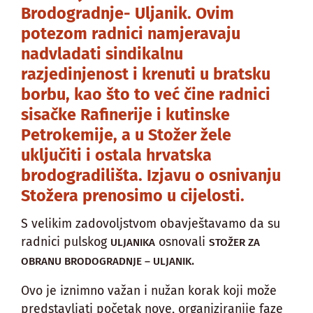
Brodogradnje- Uljanik. Ovim
potezom radnici namjeravaju
nadvladati sindikalnu
razjedinjenost i krenuti u bratsku
borbu, kao što to već čine radnici
sisačke Rafinerije i kutinske
Petrokemije, a u Stožer žele
uključiti i ostala hrvatska
brodogradilišta. Izjavu o osnivanju
Stožera prenosimo u cijelosti.
S velikim zadovoljstvom obavještavamo da su
radnici pulskog
osnovali
ULJANIKA
STOŽER ZA
.
OBRANU BRODOGRADNJE – ULJANIK
Ovo je iznimno važan i nužan korak koji može
predstavljati početak nove, organiziranije faze