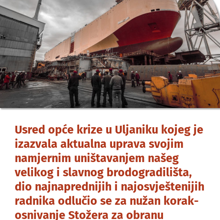
Usred opće krize u Uljaniku kojeg je
izazvala aktualna uprava svojim
namjernim uništavanjem našeg
velikog i slavnog brodogradilišta,
dio najnaprednijih i najosvještenijih
radnika odlučio se za nužan korak-
osnivanje Stožera za obranu