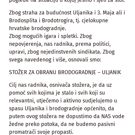
poglede na situaciju u kojoj jesmo i sjeli za stol.
Zbog straha za budućnost Uljanika i 3. Maja ali i
Brodosplita i Brodotrogira, tj. cjelokupne
hrvatske brodogradnje.
Zbog mogućih igara i spletki. Zbog
nepovjerenja, nas radnika, prema politici,
upravi, zbog nejedinstvenih sindikata. Zbog
svega navedenog i više, osnovali smo:
STOŽER ZA OBRANU BRODOGRADNJE – ULJANIK
Cilj nas radnika, osnivača stožera, je da uz
pomoć svih kojima je stalo i svih koji su
relevantni, utječemo i aktivno sudjelujemo u
spasu Uljanika i brodogradnje općenito, da
putem ovog stožera ne dopustimo da NAS vode
žedne preko potoka, da ne budemo pasivni
promatrači svoje propasti.