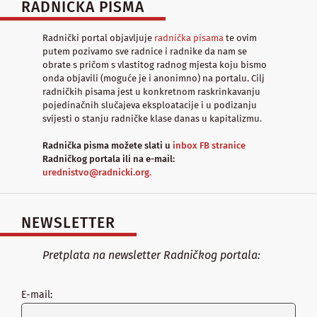
RADNIČKA PISMA
Radnički portal objavljuje
radnička pisama
te ovim
putem pozivamo sve radnice i radnike da nam se
obrate s pričom s vlastitog radnog mjesta koju bismo
onda objavili (moguće je i anonimno) na portalu. Cilj
radničkih pisama jest u konkretnom raskrinkavanju
pojedinačnih slučajeva eksploatacije i u podizanju
svijesti o stanju radničke klase danas u kapitalizmu.
Radnička pisma možete slati u
inbox FB stranice
Radničkog portala ili na e-mail:
urednistvo@radnicki.org.
NEWSLETTER
Pretplata na newsletter Radničkog portala:
E-mail: