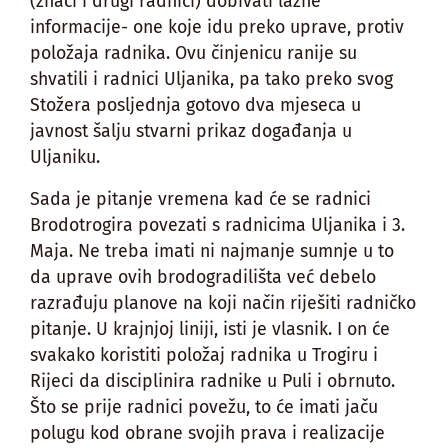
(znači i drugi radnici) dobivati lažne
informacije- one koje idu preko uprave, protiv
položaja radnika. Ovu činjenicu ranije su
shvatili i radnici Uljanika, pa tako preko svog
Stožera posljednja gotovo dva mjeseca u
javnost šalju stvarni prikaz događanja u
Uljaniku.
Sada je pitanje vremena kad će se radnici
Brodotrogira povezati s radnicima Uljanika i 3.
Maja. Ne treba imati ni najmanje sumnje u to
da uprave ovih brodogradilišta već debelo
razrađuju planove na koji način riješiti radničko
pitanje. U krajnjoj liniji, isti je vlasnik. I on će
svakako koristiti položaj radnika u Trogiru i
Rijeci da disciplinira radnike u Puli i obrnuto.
Što se prije radnici povežu, to će imati jaču
polugu kod obrane svojih prava i realizacije