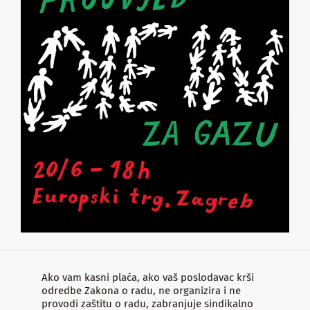
Ako vam kasni plaća, ako vaš poslodavac krši
odredbe Zakona o radu, ne organizira i ne
provodi zaštitu o radu, zabranjuje sindikalno