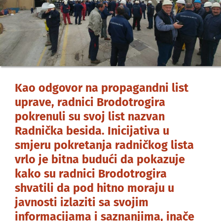
Kao odgovor na propagandni list
uprave, radnici Brodotrogira
pokrenuli su svoj list nazvan
Radnička besida. Inicijativa u
smjeru pokretanja radničkog lista
vrlo je bitna budući da pokazuje
kako su radnici Brodotrogira
shvatili da pod hitno moraju u
javnosti izlaziti sa svojim
informacijama i saznanjima, inače