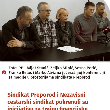
Foto: RP | Mijat Stanić, Željko Stipić, Vesna Perić,
Franko Belas i Marko Alviž na jučerašnjoj konferenciji
za medije u prostorijama sindikata Preporod
Sindikat Preporod i Nezavisni
cestarski sindikat pokrenuli su
inicijativu za trajnu financijsku