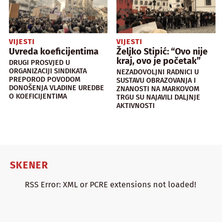
VIJESTI
VIJESTI
Uvreda koeficijentima
Željko Stipić: “Ovo nije
kraj, ovo je početak”
DRUGI PROSVJED U
ORGANIZACIJI SINDIKATA
NEZADOVOLJNI RADNICI U
PREPOROD POVODOM
SUSTAVU OBRAZOVANJA I
DONOŠENJA VLADINE UREDBE
ZNANOSTI NA MARKOVOM
O KOEFICIJENTIMA
TRGU SU NAJAVILI DALJNJE
AKTIVNOSTI
SKENER
RSS Error: XML or PCRE extensions not loaded!