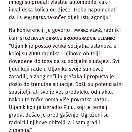
mnogi su prodali vlastite automobile, čak i
invalidska kolica od djece. Treba napomenuti
da i
također dijeli istu agoniju.”
3. MAJ RIJEKA
Na konferenciji je govorio i
, radnik i
MARKO ALVIŽ
član
:
STOŽERA ZA OBRANU BRODOGRADNJE ULJANIK
“Uljanik je postao velika socijalna ustanova u
kojoj su 2000 radnika i njihove obitelji
dovedene do toga da su socijalni slučajevi. Svi
ljudi koji rade u Uljaniku svoje su novce
zaradili, a zbog nečijih grešaka i propusta je
došlo do trenutne situacije. Došli su potencijalni
spasitelji, ali sve je već predaleko odmaklo,
nakon te točke nema više povratka nazad.
Uljanik koji je izgradio Pulu, koji je temelj
grada, došao je pred gašenje. Ugroženi su
radnici i njihove obitelji, a i sam grad i
županija.”