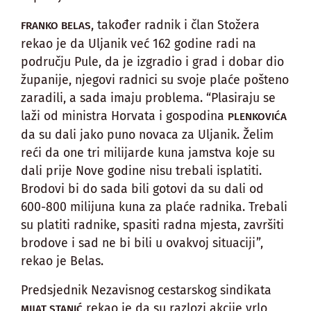
, također radnik i član Stožera
FRANKO BELAS
rekao je da Uljanik već 162 godine radi na
području Pule, da je izgradio i grad i dobar dio
županije, njegovi radnici su svoje plaće pošteno
zaradili, a sada imaju problema. “Plasiraju se
laži od ministra Horvata i gospodina
PLENKOVIĆA
da su dali jako puno novaca za Uljanik. Želim
reći da one tri milijarde kuna jamstva koje su
dali prije Nove godine nisu trebali isplatiti.
Brodovi bi do sada bili gotovi da su dali od
600-800 milijuna kuna za plaće radnika. Trebali
su platiti radnike, spasiti radna mjesta, završiti
brodove i sad ne bi bili u ovakvoj situaciji”,
rekao je Belas.
Predsjednik Nezavisnog cestarskog sindikata
rekao je da su razlozi akcije vrlo
MIJAT STANIĆ