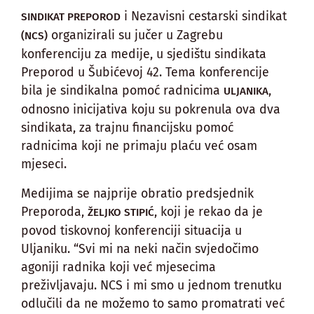
i Nezavisni cestarski sindikat
SINDIKAT PREPOROD
organizirali su jučer u Zagrebu
(NCS)
konferenciju za medije, u sjedištu sindikata
Preporod u Šubićevoj 42. Tema konferencije
bila je sindikalna pomoć radnicima
,
ULJANIKA
odnosno inicijativa koju su pokrenula ova dva
sindikata, za trajnu financijsku pomoć
radnicima koji ne primaju plaću već osam
mjeseci.
Medijima se najprije obratio predsjednik
Preporoda,
, koji je rekao da je
ŽELJKO STIPIĆ
povod tiskovnoj konferenciji situacija u
Uljaniku. “Svi mi na neki način svjedočimo
agoniji radnika koji već mjesecima
preživljavaju. NCS i mi smo u jednom trenutku
odlučili da ne možemo to samo promatrati već