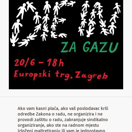
Ako vam kasni plaća, ako vaš poslodavac krši
odredbe Zakona o radu, ne organizira i ne
provodi zaštitu o radu, zabranjuje sindikalno
organiziranje, ako ste na radnom mjestu
izloženi maltretiranju ili vam je jednostavno