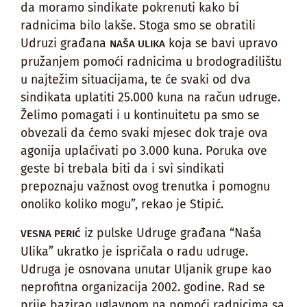
da moramo sindikate pokrenuti kako bi
radnicima bilo lakše. Stoga smo se obratili
Udruzi građana
koja se bavi upravo
NAŠA ULIKA
pružanjem pomoći radnicima u brodogradilištu
u najtežim situacijama, te će svaki od dva
sindikata uplatiti 25.000 kuna na račun udruge.
Želimo pomagati i u kontinuitetu pa smo se
obvezali da ćemo svaki mjesec dok traje ova
agonija uplaćivati po 3.000 kuna. Poruka ove
geste bi trebala biti da i svi sindikati
prepoznaju važnost ovog trenutka i pomognu
onoliko koliko mogu”, rekao je Stipić.
iz pulske Udruge građana “Naša
VESNA PERIĆ
Ulika” ukratko je ispričala o radu udruge.
Udruga je osnovana unutar Uljanik grupe kao
neprofitna organizacija 2002. godine. Rad se
prije bazirao uglavnom na pomoći radnicima sa