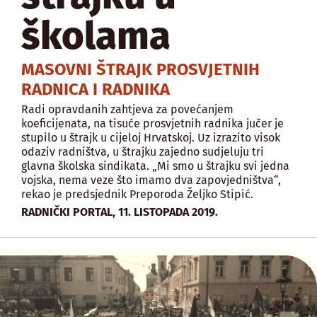
školama
MASOVNI ŠTRAJK PROSVJETNIH
RADNICA I RADNIKA
Radi opravdanih zahtjeva za povećanjem
koeficijenata, na tisuće prosvjetnih radnika jučer je
stupilo u štrajk u cijeloj Hrvatskoj. Uz izrazito visok
odaziv radništva, u štrajku zajedno sudjeluju tri
glavna školska sindikata. „Mi smo u štrajku svi jedna
vojska, nema veze što imamo dva zapovjedništva“,
rekao je predsjednik Preporoda Željko Stipić.
,
RADNIČKI PORTAL
11. LISTOPADA 2019.