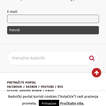
E-mail:
PRETRAŽITE PORTAL
FACEBOOK
/
SKENER
/
YOUTUBE
/
RSS
DIZAJN: ANDERS NOREN / KMSV
KONTAKT:
UREDNISTVO@RADNICKI.ORG
Radnički portal koristi cookies ("kolačiće") radi praćenja
★
RADNIČKI PORTAL
2026.
prometa.
Pročitajte više.
Prihvaćam