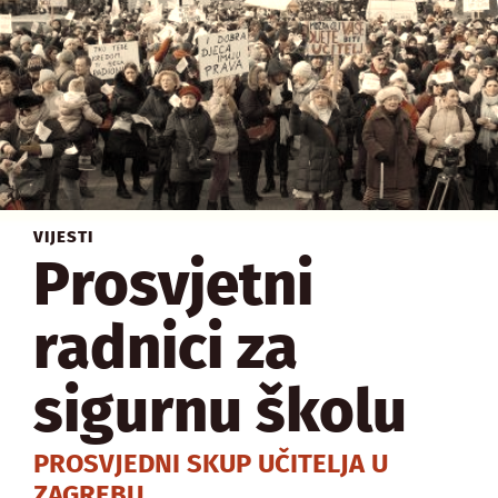
VIJESTI
Prosvjetni
radnici za
sigurnu školu
PROSVJEDNI SKUP UČITELJA U
ZAGREBU