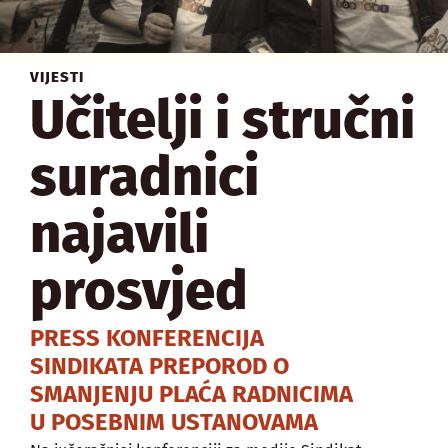
VIJESTI
Učitelji i stručni
suradnici
najavili
prosvjed
PRESS KONFERENCIJA
SINDIKATA PREPOROD O
SMANJENJU PLAĆA RADNICIMA
U POSEBNIM USTANOVAMA