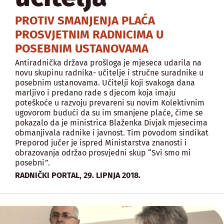
PROTIV SMANJENJA PLAĆA
PROSVJETNIM RADNICIMA U
POSEBNIM USTANOVAMA
Antiradnička država prošloga je mjeseca udarila na
novu skupinu radnika- učitelje i stručne suradnike u
posebnim ustanovama. Učitelji koji svakoga dana
marljivo i predano rade s djecom koja imaju
poteškoće u razvoju prevareni su novim Kolektivnim
ugovorom budući da su im smanjene plaće, čime se
pokazalo da je ministrica Blaženka Divjak mjesecima
obmanjivala radnike i javnost. Tim povodom sindikat
Preporod jučer je ispred Ministarstva znanosti i
obrazovanja održao prosvjedni skup “Svi smo mi
posebni”.
,
RADNIČKI PORTAL
29. LIPNJA 2018.