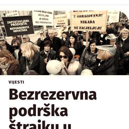
VIJESTI
Bezrezervna
podrška
štrajku u