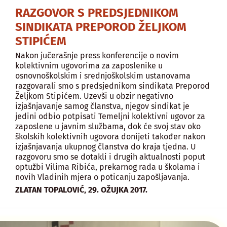
RAZGOVOR S PREDSJEDNIKOM
SINDIKATA PREPOROD ŽELJKOM
STIPIĆEM
Nakon jučerašnje press konferencije o novim
kolektivnim ugovorima za zaposlenike u
osnovnoškolskim i srednjoškolskim ustanovama
razgovarali smo s predsjednikom sindikata Preporod
Željkom Stipićem. Uzevši u obzir negativno
izjašnjavanje samog članstva, njegov sindikat je
jedini odbio potpisati Temeljni kolektivni ugovor za
zaposlene u javnim službama, dok će svoj stav oko
školskih kolektivnih ugovora donijeti također nakon
izjašnjavanja ukupnog članstva do kraja tjedna. U
razgovoru smo se dotakli i drugih aktualnosti poput
optužbi Vilima Ribića, prekarnog rada u školama i
novih Vladinih mjera o poticanju zapošljavanja.
,
ZLATAN TOPALOVIĆ
29. OŽUJKA 2017.