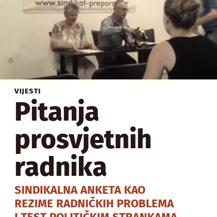
VIJESTI
Pitanja
prosvjetnih
radnika
SINDIKALNA ANKETA KAO
REZIME RADNIČKIH PROBLEMA
I TEST POLITIČKIM STRANKAMA