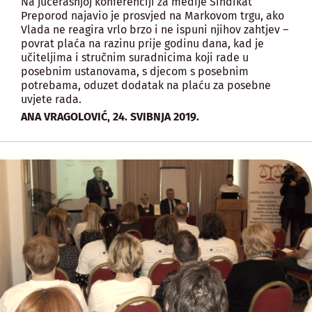
Na jučerašnjoj konferenciji za medije Sindikat
Preporod najavio je prosvjed na Markovom trgu, ako
Vlada ne reagira vrlo brzo i ne ispuni njihov zahtjev –
povrat plaća na razinu prije godinu dana, kad je
učiteljima i stručnim suradnicima koji rade u
posebnim ustanovama, s djecom s posebnim
potrebama, oduzet dodatak na plaću za posebne
uvjete rada.
,
ANA VRAGOLOVIĆ
24. SVIBNJA 2019.