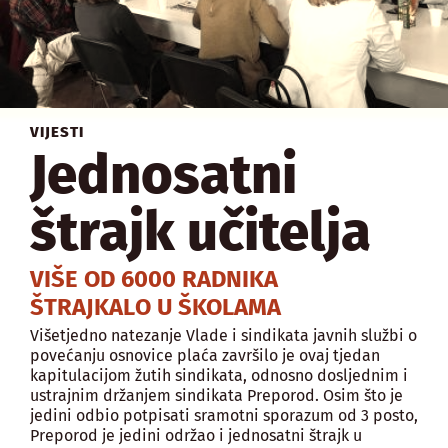
VIJESTI
Jednosatni
štrajk učitelja
VIŠE OD 6000 RADNIKA
ŠTRAJKALO U ŠKOLAMA
Višetjedno natezanje Vlade i sindikata javnih službi o
povećanju osnovice plaća završilo je ovaj tjedan
kapitulacijom žutih sindikata, odnosno dosljednim i
ustrajnim držanjem sindikata Preporod. Osim što je
jedini odbio potpisati sramotni sporazum od 3 posto,
Preporod je jedini održao i jednosatni štrajk u