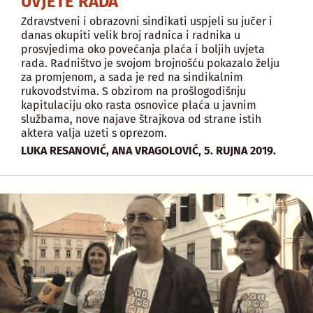
UVJETE RADA
Zdravstveni i obrazovni sindikati uspjeli su jučer i
danas okupiti velik broj radnica i radnika u
prosvjedima oko povećanja plaća i boljih uvjeta
rada. Radništvo je svojom brojnošću pokazalo želju
za promjenom, a sada je red na sindikalnim
rukovodstvima. S obzirom na prošlogodišnju
kapitulaciju oko rasta osnovice plaća u javnim
službama, nove najave štrajkova od strane istih
aktera valja uzeti s oprezom.
,
LUKA RESANOVIĆ, ANA VRAGOLOVIĆ
5. RUJNA 2019.