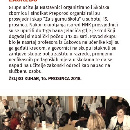
Grupe učitelja Nastavnici organizirano i Školska
zbornica i sindikat Preporod organizirali su
prosvjedni skup “Za sigurnu školu” u subotu, 15.
prosinca. Nakon okupljanja ispred HNK prosvjednici
su se uputili do Trga bana Jelačića gdje je središnji
događaj simbolički počeo u 12:05 sati. Povod skupu
bio je nasrtaj profesora iz Čakovca na učenike koji su
ga gađali kredom, a govornici na skupu istaknuli su
zahtjeve skupa: bolju zaštitu u razredu, promjenu
neefikasnih pedagoških mjera u školama te da se
napad na učitelje zakonski odredi kao napad na
službenu osobu.
,
ŽELJKO KUHAR
16. PROSINCA 2018.