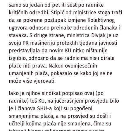
samo su jedan od pet ili šest po radnike
kritičnih odredbi. Stipić od ministrice stoga traži
da se pokrene postupak izmjene Kolektivnog
ugovora odnosno preinake određenih članaka i
stavaka. S druge strane, ministrica Divjak je uz
svoju PR mašineriju proteklih tjedana javnosti
predstavljala da novim KU nitko ništa nije
izgubio, odnosno da se radnicima nisu dirale
plaće niti prava. Nakon ovomjesečnih
umanjenih plaća, pokazalo se kako joj se ne
može više vjerovati.
Iako je njihov sindikat potpisao ovaj (po
radnike) loš KU, na jučerašnjem prosvjedu bilo
je i članova SHU-a koji su pogođeni
smanjenjima plaća, a na prosvjed su došli i
učitelji kojima plaća nije smanjena, čime su