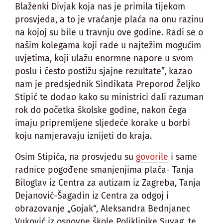
Blaženki Divjak koja nas je primila tijekom
prosvjeda, a to je vraćanje plaća na onu razinu
na kojoj su bile u travnju ove godine. Radi se o
našim kolegama koji rade u najtežim mogućim
uvjetima, koji ulažu enormne napore u svom
poslu i često postižu sjajne rezultate”, kazao
nam je predsjednik Sindikata Preporod Željko
Stipić te dodao kako su ministrici dali razuman
rok do početka školske godine, nakon čega
imaju pripremljene sljedeće korake u borbi
koju namjeravaju iznijeti do kraja.
Osim Stipića, na prosvjedu su
govorile
i same
radnice pogođene smanjenjima plaća- Tanja
Biloglav iz Centra za autizam iz Zagreba, Tanja
Dejanović-Šagadin iz Centra za odgoj i
obrazovanje „Gojak“, Aleksandra Bednjanec
Vuković iz osnovne škole Poliklinike Suvag, te