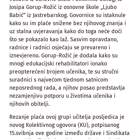
Josipa Gorup-Rožić iz osnovne škole „Ljubo
Babić“ iz Jastrebarskog. Govornice su istaknule
kako su im plaće snižene bez njihovog znanja i
uz stalna uvjeravanja kako do toga neće doći
što se pokazalo kao laž. Sasvim opravdano,
radnice i radnici osjećaju se prevareno i
iznevjereno. Gorup-Rožić je dodala kako su
mnogi edukacijski rehabilitatori ionako
preopterećeni brojem učenika, te su stručni
suradnici s najvećom tjednom satnicom
neposrednog rada, a njihov posao predstavlja
nezamjenjivu potporu u životima učenika i
njihovih obitelji.
Rezanje plaća ovoj grupi učitelja posljedica je
novog Kolektivnog ugovora (KU), potpisanog
15.svibnja ove godine između države i Sindikata