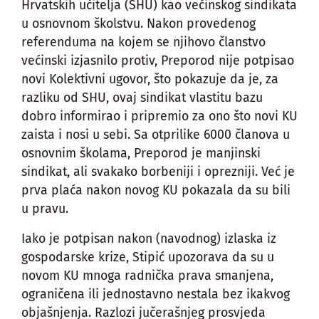
Hrvatskih učitelja (SHU) kao većinskog sindikata
u osnovnom školstvu. Nakon provedenog
referenduma na kojem se njihovo članstvo
većinski izjasnilo protiv, Preporod nije potpisao
novi Kolektivni ugovor, što pokazuje da je, za
razliku od SHU, ovaj sindikat vlastitu bazu
dobro informirao i pripremio za ono što novi KU
zaista i nosi u sebi. Sa otprilike 6000 članova u
osnovnim školama, Preporod je manjinski
sindikat, ali svakako borbeniji i oprezniji. Već je
prva plaća nakon novog KU pokazala da su bili
u pravu.
Iako je potpisan nakon (navodnog) izlaska iz
gospodarske krize, Stipić upozorava da su u
novom KU mnoga radnička prava smanjena,
ograničena ili jednostavno nestala bez ikakvog
objašnjenja. Razlozi jučerašnjeg prosvjeda