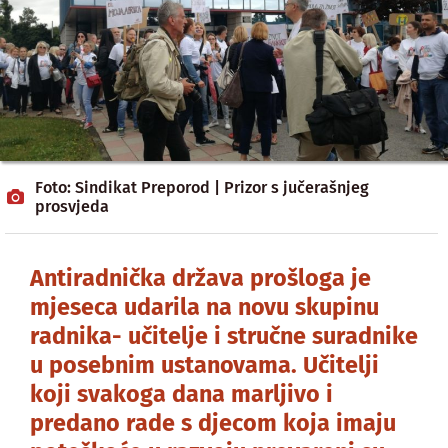
Foto: Sindikat Preporod | Prizor s jučerašnjeg
prosvjeda
Antiradnička država prošloga je
mjeseca udarila na novu skupinu
radnika- učitelje i stručne suradnike
u posebnim ustanovama. Učitelji
koji svakoga dana marljivo i
predano rade s djecom koja imaju