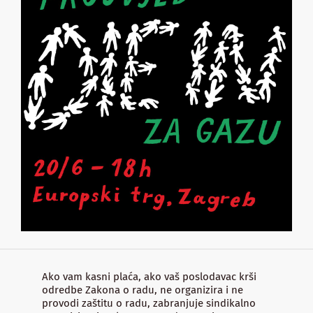
Ako vam kasni plaća, ako vaš poslodavac krši
odredbe Zakona o radu, ne organizira i ne
provodi zaštitu o radu, zabranjuje sindikalno