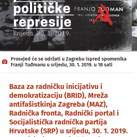
Prosvjed će se održati u Zagrebu ispred spomenika
Franji Tuđmanu u srijedu, 30. 1. 2019. u 18 sati
Baza za radničku inicijativu i
demokratizaciju (BRID), Mreža
antifašistkinja Zagreba (MAZ),
Radnička fronta, Radnički portal i
Socijalistička radnička partija
Hrvatske (SRP) u srijedu, 30. 1. 2019.