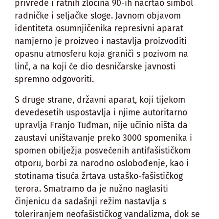
privrede i ratnih zločina 90-ih nacrtao simbol
radničke i seljačke sloge. Javnom objavom
identiteta osumnjičenika represivni aparat
namjerno je proizveo i nastavlja proizvoditi
opasnu atmosferu koja graniči s pozivom na
linč, a na koji će dio desničarske javnosti
spremno odgovoriti.
S druge strane, državni aparat, koji tijekom
devedesetih uspostavlja i njime autoritarno
upravlja Franjo Tuđman, nije učinio ništa da
zaustavi uništavanje preko 3000 spomenika i
spomen obilježja posvećenih antifašističkom
otporu, borbi za narodno oslobođenje, kao i
stotinama tisuća žrtava ustaško-fašističkog
terora. Smatramo da je nužno naglasiti
činjenicu da sadašnji režim nastavlja s
toleriranjem neofašističkog vandalizma, dok se