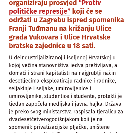
organiziraju prosvjed
“Protiv
političke represije”
koji će se
održati u Zagrebu ispred spomenika
Franji Tuđmanu na križanju Ulice
grada Vukovara i Ulice Hrvatske
bratske zajednice u 18 sati.
U deindustrijaliziranoj i iseljenoj Hrvatskoj u
kojoj većina stanovništva jedva preživljava, a
domaći i strani kapitalisti na najgrublji način
desetljećima eksploatiraju radnice i radnike,
seljakinje i seljake, umirovljenice i
umirovljenike, studentice i studente, protekli je
tjedan započela medijska i javna hajka. Država
je preko svog ministarstva raspisala tjeralicu za
dvadesetčetverogodišnjakom koji je na
spomenik privatizacijske pljačke, uništene