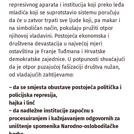
represivnog aparata i institucija koji preko leđa
mladića koji se suprotstavio sistemu poručuju
da će u zatvor trpati sve ljude koji, pa makar i
na simboličan način, pokušaju pružiti otpor
njihovoj vladavini. Postojeća ekonomska i
društvena devastacija u najvećoj mjeri
ostavština je Franje Tuđmana i Hrvatske
demokratske zajednice. U potpunosti shvaćajući
da je otpor puzajućoj fašizaciji društva nužan,
od vladajućih zahtijevamo:
– da se smjesta obustave postojeća politička i
policijska represija,
hajka i linč
– da nadležne institucije započnu s
procesuiranjem i kažnjavanjem odgovornih za
uništenje spomenika Narodno-oslobodilačke