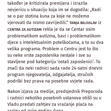
također je kritizirala premijera i izrazila
nevjericu u situaciju koja im se dogodila: „Radi
se o par stotina kuna za koje ne možemo
vjerovati da nismo zavrijedili.“
iz
TANJA BILOGLAV
rekla je da se Centar osim
CENTRA ZA AUTIZAM
problematikom autizma, bavi i problematikom
djece s intelektualnim poteškoćama, a to su dva
velika programa. Problem u Centru jest to što
su neke vrste zaposlenika nestale i sve su
stavljene pod kategoriju ‘ostali zaposlenici’. To
znači da neki radnici sada rade 24-satni dnevni
program njegovatelja, odgajatelja, stručnih
podrški bez prava na posebne uvjete rada.
Nakon izjava za medije, predsjednik Preporoda
i radnici nekoliko posebnih ustanova otišli su u
Vladu predati zahtjev za vraćanje plaća na
razinu od prije godinu dana.