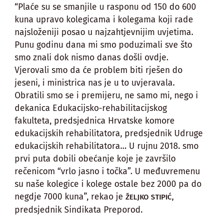
“Plaće su se smanjile u rasponu od 150 do 600
kuna upravo kolegicama i kolegama koji rade
najsloženiji posao u najzahtjevnijim uvjetima.
Punu godinu dana mi smo poduzimali sve što
smo znali dok nismo danas došli ovdje.
Vjerovali smo da će problem biti rješen do
jeseni, i ministrica nas je u to uvjeravala.
Obratili smo se i premijeru, ne samo mi, nego i
dekanica Edukacijsko-rehabilitacijskog
fakulteta, predsjednica Hrvatske komore
edukacijskih rehabilitatora, predsjednik Udruge
edukacijskih rehabilitatora… U rujnu 2018. smo
prvi puta dobili obećanje koje je završilo
rečenicom “vrlo jasno i točka”. U međuvremenu
su naše kolegice i kolege ostale bez 2000 pa do
negdje 7000 kuna”, rekao je
,
ŽELJKO STIPIĆ
predsjednik Sindikata Preporod.