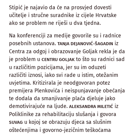
Stipić je najavio da će na prosvjed dovesti
učitelje i stručne suradnike iz cijele Hrvatske
ako se problem ne riješi u dva tjedna.
Na konferenciji za medije govorile su i radnice
posebnih ustanova.
iz
TANJA DEJANOVIĆ-ŠAGADIN
Centra za odgoj i obrazovanje Goljak rekla je da
je problem u
to što su radnici sad
CENTRU GOLJAK
u različitim pozicijama, jer su im oduzeti
različiti iznosi, iako svi rade u istim, otežanim
uvjetima. Kritizirala je neodgovoran potez
premijera Plenkovića i neispunjavanje obećanja
te dodala da smanjivanje plaća djeluje jako
demotivirajuće na ljude.
iz
ALEKSANDRA MILETIĆ
Poliklinike za rehabilitaciju slušanja i govora
u kojoj se obrazuju djeca sa slušnim
SUVAG
oštećenjima i govorno-jezičnim teškoćama