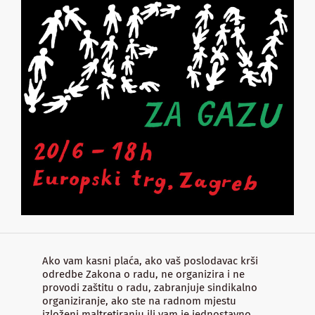
Ako vam kasni plaća, ako vaš poslodavac krši
odredbe Zakona o radu, ne organizira i ne
provodi zaštitu o radu, zabranjuje sindikalno
organiziranje, ako ste na radnom mjestu
izloženi maltretiranju ili vam je jednostavno