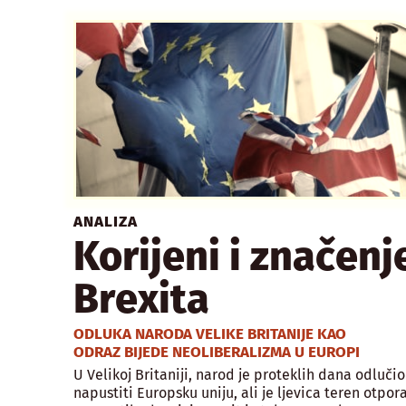
ANALIZA
Korijeni i značenj
Brexita
ODLUKA NARODA VELIKE BRITANIJE KAO
ODRAZ BIJEDE NEOLIBERALIZMA U EUROPI
U Velikoj Britaniji, narod je proteklih dana odlučio
napustiti Europsku uniju, ali je ljevica teren otpor