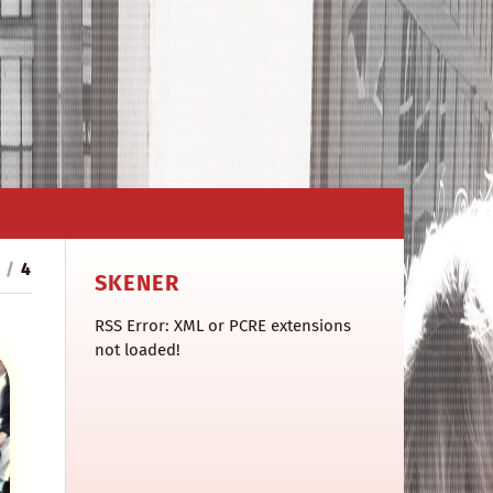
3
/
4
SKENER
RSS Error: XML or PCRE extensions
not loaded!