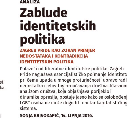
ANALIZA
Zablude
identitetskih
politika
ZAGREB PRIDE KAO ZORAN PRIMJER
NEDOSTATAKA I KONTRADIKCIJA
IDENTITETSKIH POLITIKA
Polazeći od liberalne identitetske politike, Zagreb
Pride naglašava esencijalističko poimanje identitet
pri čemu upada u mnoge proturječnosti upravo rad
sti
nedostatka cjelovitog proučavanja društva. Klasno
ka.
analizom društva, koja objašnjava porijeklo i
dinamike opresija, postaje jasno kako se oslobođen
LGBT osoba ne može dogoditi unutar kapitalističko
sistema.
,
SONJA KRIVOKAPIĆ
14. LIPNJA 2016.
i