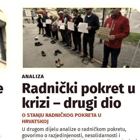
ANALIZA
e
Radnički pokret u
krizi – drugi dio
O STANJU RADNIČKOG POKRETA U
HRVATSKOJ
U drugom dijelu analize o radničkom pokretu,
a
govorimo o razjedinjenosti, nesolidarnosti i