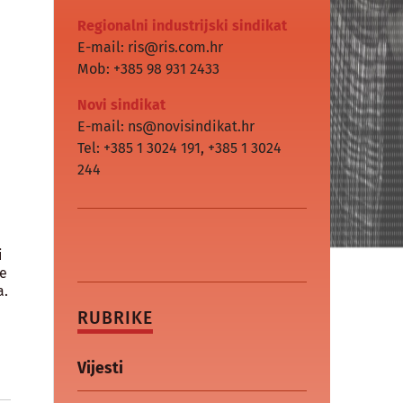
Regionalni industrijski sindikat
E-mail: ris@ris.com.hr
Mob: +385 98 931 2433
Novi sindikat
E-mail: ns@novisindikat.hr
e
Tel: +385 1 3024 191
,
+385 1 3024
244
i
ne
a.
RUBRIKE
Vijesti