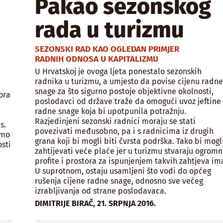
Pakao sezonskog
rada u turizmu
SEZONSKI RAD KAO OGLEDAN PRIMJER
RADNIH ODNOSA U KAPITALIZMU
U Hrvatskoj je ovoga ljeta ponestalo sezonskih
radnika u turizmu, a umjesto da povise cijenu radn
snage za što sigurno postoje objektivne okolnosti,
ora
poslodavci od države traže da omogući uvoz jeftine
radne snage koja bi upotpunila potražnju.
Razjedinjeni sezonski radnici moraju se stati
s.
povezivati međusobno, pa i s radnicima iz drugih
emo
grana koji bi mogli biti čvrsta podrška. Tako bi mogl
osti
zahtijevati veće plaće jer u turizmu stvaraju ogrom
profite i prostora za ispunjenjem takvih zahtjeva im
U suprotnom, ostaju usamljeni što vodi do općeg
rušenja cijene radne snage, odnosno sve većeg
izrabljivanja od strane poslodavaca.
,
DIMITRIJE BIRAČ
21. SRPNJA 2016.