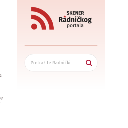
a
i
m
je
g