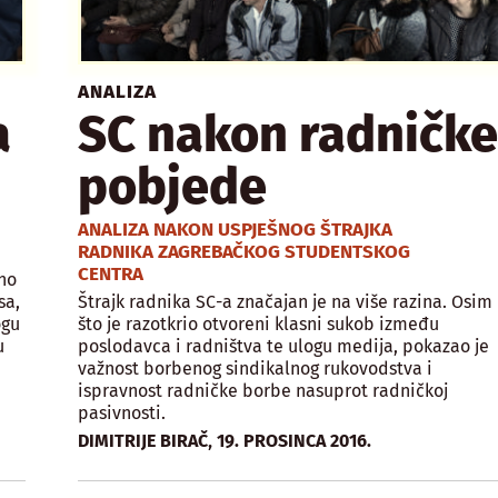
ANALIZA
a
SC nakon radničk
pobjede
ANALIZA NAKON USPJEŠNOG ŠTRAJKA
RADNIKA ZAGREBAČKOG STUDENTSKOG
CENTRA
no
sa,
Štrajk radnika SC-a značajan je na više razina. Osim
ogu
što je razotkrio otvoreni klasni sukob između
u
poslodavca i radništva te ulogu medija, pokazao je
važnost borbenog sindikalnog rukovodstva i
ispravnost radničke borbe nasuprot radničkoj
pasivnosti.
,
DIMITRIJE BIRAČ
19. PROSINCA 2016.