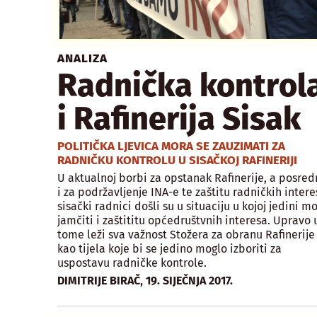
ANALIZA
Radnička kontrol
i Rafinerija Sisak
POLITIČKA LJEVICA MORA SE ZAUZIMATI ZA
RADNIČKU KONTROLU U SISAČKOJ RAFINERIJI
U aktualnoj borbi za opstanak Rafinerije, a posred
i za podržavljenje INA-e te zaštitu radničkih intere
sisački radnici došli su u situaciju u kojoj jedini m
jamčiti i zaštititu općedruštvnih interesa. Upravo 
tome leži sva važnost Stožera za obranu Rafinerije
kao tijela koje bi se jedino moglo izboriti za
uspostavu radničke kontrole.
,
DIMITRIJE BIRAČ
19. SIJEČNJA 2017.