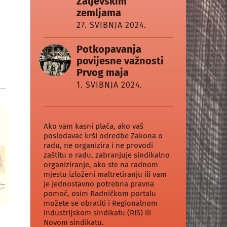
Zaljevskim
zemljama
27. SVIBNJA 2024.
Potkopavanja
povijesne važnosti
Prvog maja
1. SVIBNJA 2024.
Ako vam kasni plaća, ako vaš
poslodavac krši odredbe Zakona o
radu, ne organizira i ne provodi
zaštitu o radu, zabranjuje sindikalno
organiziranje, ako ste na radnom
mjestu izloženi maltretiranju ili vam
je jednostavno potrebna pravna
pomoć, osim Radničkom portalu
možete se obratiti i Regionalnom
industrijskom sindikatu (RIS) ili
Novom sindikatu.