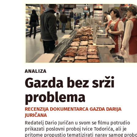
ANALIZA
Gazda bez srži
problema
RECENZIJA DOKUMENTARCA GAZDA DARIJA
JURIČANA
Redatelj Dario Juričan u svom se filmu potrudio
prikazati poslovni proboj Ivice Todorića, ali je
pritome propustio tematizirati narav samog probo