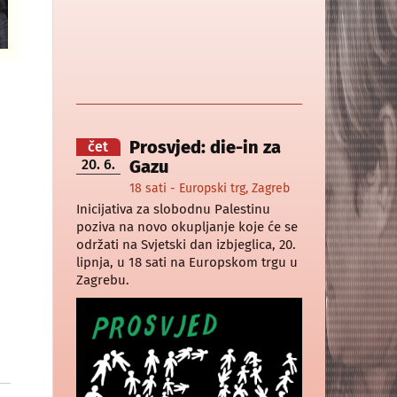
e
Prosvjed: die-in za
čet
20. 6.
Gazu
18 sati - Europski trg, Zagreb
Inicijativa za slobodnu Palestinu
poziva na novo okupljanje koje će se
održati na Svjetski dan izbjeglica, 20.
lipnja, u 18 sati na Europskom trgu u
Zagrebu.