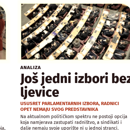
ANALIZA
Još jedni izbori be
ljevice
USUSRET PARLAMENTARNIH IZBORA, RADNICI
OPET NEMAJU SVOG PREDSTAVNIKA
Na aktualnom političkom spektru ne postoji opcija
koja namjerava zastupati radništvo, a sindikati i
ja,
dalje nemaju svoje uporište ni u jednoj stranci.