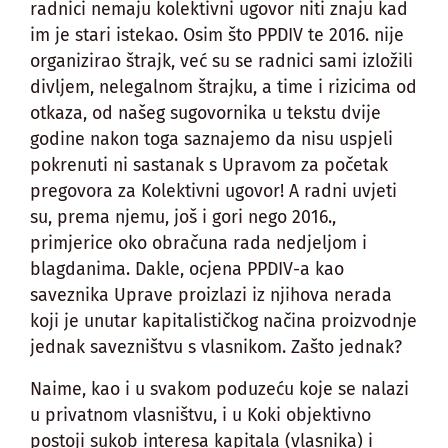
radnici nemaju kolektivni ugovor niti znaju kad
im je stari istekao. Osim što PPDIV te 2016. nije
organizirao štrajk, već su se radnici sami izložili
divljem, nelegalnom štrajku, a time i rizicima od
otkaza, od našeg sugovornika u tekstu dvije
godine nakon toga saznajemo da nisu uspjeli
pokrenuti ni sastanak s Upravom za početak
pregovora za Kolektivni ugovor! A radni uvjeti
su, prema njemu, još i gori nego 2016.,
primjerice oko obračuna rada nedjeljom i
blagdanima. Dakle, ocjena PPDIV-a kao
saveznika Uprave proizlazi iz njihova nerada
koji je unutar kapitalističkog načina proizvodnje
jednak savezništvu s vlasnikom. Zašto jednak?
Naime, kao i u svakom poduzeću koje se nalazi
u privatnom vlasništvu, i u Koki objektivno
postoji sukob interesa kapitala (vlasnika) i