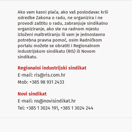
Ako vam kasni plaća, ako vaš poslodavac krši
odredbe Zakona o radu, ne organizira i ne
provodi zaštitu o radu, zabranjuje sindikalno
organiziranje, ako ste na radnom mjestu
izloženi maltretiranju ili vam je jednostavno
potrebna pravna pomoć, osim Radničkom
portalu možete se obratiti i Regionalnom
industrijskom sindikatu (RIS) ili Novom
sindikatu.
Regionalni industrijski sindikat
E-mail: ris@ris.com.hr
Mob: +385 98 931 2433
Novi sindikat
E-mail: ns@novisindikat.hr
Tel: +385 1 3024 191
,
+385 1 3024 244