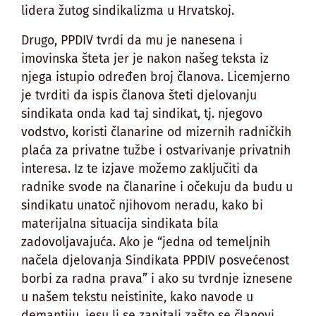
lidera žutog sindikalizma u Hrvatskoj.
Drugo, PPDIV tvrdi da mu je nanesena i
imovinska šteta jer je nakon našeg teksta iz
njega istupio određen broj članova. Licemjerno
je tvrditi da ispis članova šteti djelovanju
sindikata onda kad taj sindikat, tj. njegovo
vodstvo, koristi članarine od mizernih radničkih
plaća za privatne tužbe i ostvarivanje privatnih
interesa. Iz te izjave možemo zaključiti da
radnike svode na članarine i očekuju da budu u
sindikatu unatoč njihovom neradu, kako bi
materijalna situacija sindikata bila
zadovoljavajuća. Ako je “jedna od temeljnih
načela djelovanja Sindikata PPDIV posvećenost
borbi za radna prava” i ako su tvrdnje iznesene
u našem tekstu neistinite, kako navode u
demantiju, jesu li se zapitali zašto se članovi