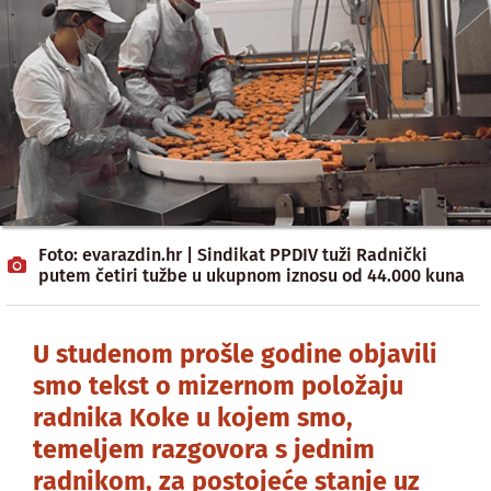
Foto: evarazdin.hr | Sindikat PPDIV tuži Radnički
putem četiri tužbe u ukupnom iznosu od 44.000 kuna
U studenom prošle godine objavili
smo tekst o mizernom položaju
radnika Koke u kojem smo,
temeljem razgovora s jednim
radnikom, za postojeće stanje uz