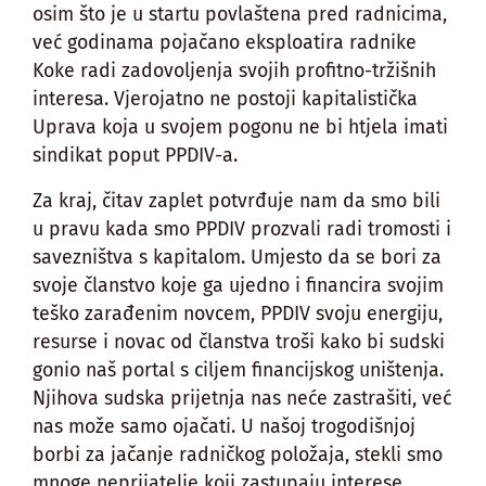
osim što je u startu povlaštena pred radnicima,
već godinama pojačano eksploatira radnike
Koke radi zadovoljenja svojih profitno-tržišnih
interesa. Vjerojatno ne postoji kapitalistička
Uprava koja u svojem pogonu ne bi htjela imati
sindikat poput PPDIV-a.
Za kraj, čitav zaplet potvrđuje nam da smo bili
u pravu kada smo PPDIV prozvali radi tromosti i
savezništva s kapitalom. Umjesto da se bori za
svoje članstvo koje ga ujedno i financira svojim
teško zarađenim novcem, PPDIV svoju energiju,
resurse i novac od članstva troši kako bi sudski
gonio naš portal s ciljem financijskog uništenja.
Njihova sudska prijetnja nas neće zastrašiti, već
nas može samo ojačati. U našoj trogodišnjoj
borbi za jačanje radničkog položaja, stekli smo
mnoge neprijatelje koji zastupaju interese