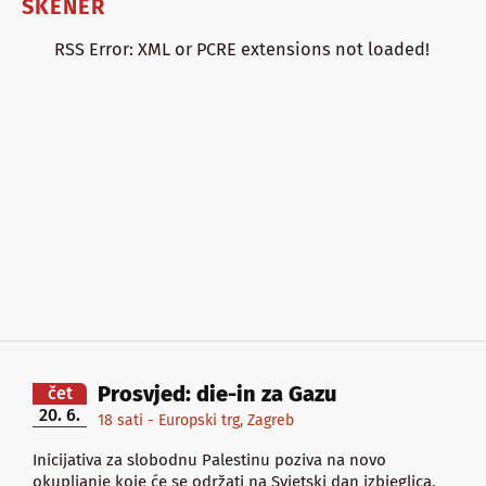
SKENER
RSS Error: XML or PCRE extensions not loaded!
Prosvjed: die-in za Gazu
čet
20. 6.
18 sati - Europski trg, Zagreb
Inicijativa za slobodnu Palestinu poziva na novo
okupljanje koje će se održati na Svjetski dan izbjeglica,