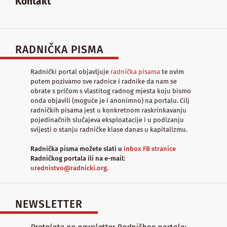
Kontakt
RADNIČKA PISMA
Radnički portal objavljuje
radnička pisama
te ovim
putem pozivamo sve radnice i radnike da nam se
obrate s pričom s vlastitog radnog mjesta koju bismo
onda objavili (moguće je i anonimno) na portalu. Cilj
radničkih pisama jest u konkretnom raskrinkavanju
pojedinačnih slučajeva eksploatacije i u podizanju
svijesti o stanju radničke klase danas u kapitalizmu.
Radnička pisma možete slati u
inbox FB stranice
Radničkog portala ili na e-mail:
urednistvo@radnicki.org.
NEWSLETTER