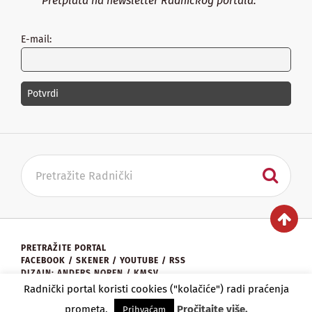
Pretplata na newsletter Radničkog portala:
E-mail:
PRETRAŽITE PORTAL
FACEBOOK
/
SKENER
/
YOUTUBE
/
RSS
DIZAJN: ANDERS NOREN / KMSV
KONTAKT:
UREDNISTVO@RADNICKI.ORG
Radnički portal koristi cookies ("kolačiće") radi praćenja
★
RADNIČKI PORTAL
2026.
prometa.
Pročitajte više.
Prihvaćam