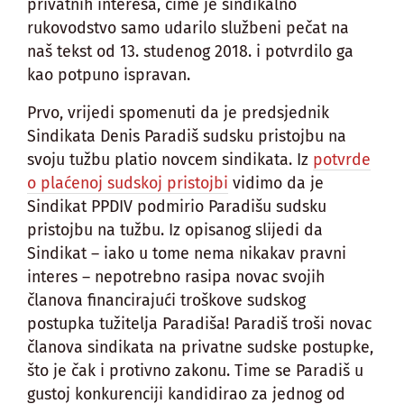
privatnih interesa, čime je sindikalno
rukovodstvo samo udarilo službeni pečat na
naš tekst od 13. studenog 2018. i potvrdilo ga
kao potpuno ispravan.
Prvo, vrijedi spomenuti da je predsjednik
Sindikata Denis Paradiš sudsku pristojbu na
svoju tužbu platio novcem sindikata. Iz
potvrde
o plaćenoj sudskoj pristojbi
vidimo da je
Sindikat PPDIV podmirio Paradišu sudsku
pristojbu na tužbu. Iz opisanog slijedi da
Sindikat – iako u tome nema nikakav pravni
interes – nepotrebno rasipa novac svojih
članova financirajući troškove sudskog
postupka tužitelja Paradiša! Paradiš troši novac
članova sindikata na privatne sudske postupke,
što je čak i protivno zakonu. Time se Paradiš u
gustoj konkurenciji kandidirao za jednog od