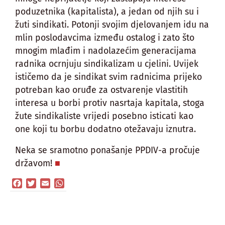
poduzetnika (kapitalista), a jedan od njih su i
žuti sindikati. Potonji svojim djelovanjem idu na
mlin poslodavcima između ostalog i zato što
mnogim mlađim i nadolazećim generacijama
radnika ocrnjuju sindikalizam u cjelini. Uvijek
ističemo da je sindikat svim radnicima prijeko
potreban kao oruđe za ostvarenje vlastitih
interesa u borbi protiv nasrtaja kapitala, stoga
žute sindikaliste vrijedi posebno isticati kao
one koji tu borbu dodatno otežavaju iznutra.
Neka se sramotno ponašanje PPDIV-a pročuje
državom!
Facebook
Twitter
Email
WhatsApp