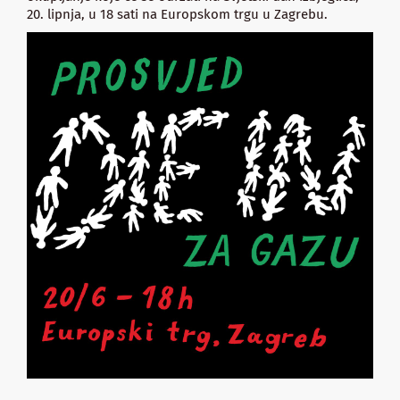
20. lipnja, u 18 sati na Europskom trgu u Zagrebu.