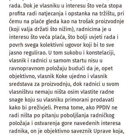
rada. Dok je vlasniku u interesu što veća stopa
profita radi natjecanja i opstanka na tržištu, pri
čemu na plaće gleda kao na trošak proizvodnje
(koji valja držati što nižim), radnicima je u
interesu što veća plaća, što bolji uvjeti rada i
povrh svega kolektivni ugovor koji bi to sve
jasno regulirao. U tom sukobu i konstelaciji,
vlasnik i radnici u samom startu nisu u
ravnopravnom položaju budući da je, opet
objektivno, vlasnik Koke ujedno i vlasnik
sredstava za proizvodnju, dok radnici u svom
vlasništvu nemaju ništa osim vlastite radne
snage koju su vlasniku primorani prodavati
kako bi preživjeli. Prema tome, ako PPDIV ne
radi ništa po pitanju poboljšanja radničkog
položaja i ostvarenja gore navedenih interesa
radnika, on je objektivno saveznik Uprave koja,