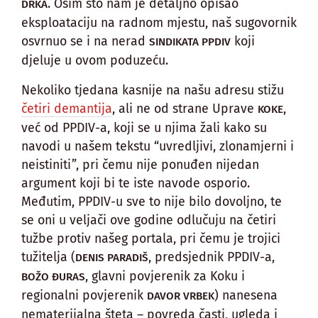
. Osim što nam je detaljno opisao
DRKA
eksploataciju na radnom mjestu, naš sugovornik
osvrnuo se i na nerad
koji
SINDIKATA PPDIV
djeluje u ovom poduzeću.
Nekoliko tjedana kasnije na našu adresu stižu
četiri demantija
, ali ne od strane Uprave
,
KOKE
već od PPDIV-a, koji se u njima žali kako su
navodi u našem tekstu “uvredljivi, zlonamjerni i
neistiniti”, pri čemu nije ponuđen nijedan
argument koji bi te iste navode osporio.
Međutim, PPDIV-u sve to nije bilo dovoljno, te
se oni u veljači ove godine odlučuju na četiri
tužbe protiv našeg portala, pri čemu je trojici
tužitelja (
, predsjednik PPDIV-a,
DENIS PARADIŠ
, glavni povjerenik za Koku i
BOŽO ĐURAS
regionalni povjerenik
) nanesena
DAVOR VRBEK
nematerijalna šteta – povreda časti, ugleda i