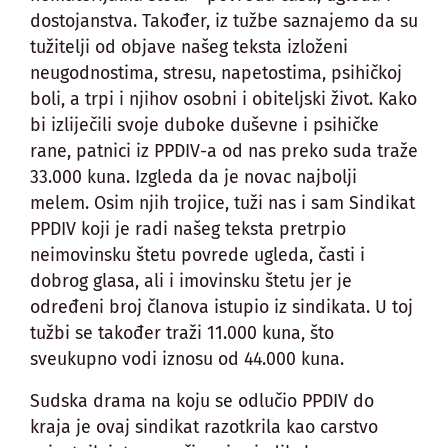
dostojanstva. Također, iz tužbe saznajemo da su
tužitelji od objave našeg teksta izloženi
neugodnostima, stresu, napetostima, psihičkoj
boli, a trpi i njihov osobni i obiteljski život. Kako
bi izliječili svoje duboke duševne i psihičke
rane, patnici iz PPDIV-a od nas preko suda traže
33.000 kuna. Izgleda da je novac najbolji
melem. Osim njih trojice, tuži nas i sam Sindikat
PPDIV koji je radi našeg teksta pretrpio
neimovinsku štetu povrede ugleda, časti i
dobrog glasa, ali i imovinsku štetu jer je
određeni broj članova istupio iz sindikata. U toj
tužbi se također traži 11.000 kuna, što
sveukupno vodi iznosu od 44.000 kuna.
Sudska drama na koju se odlučio PPDIV do
kraja je ovaj sindikat razotkrila kao carstvo