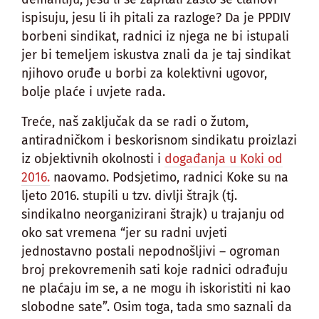
ispisuju, jesu li ih pitali za razloge? Da je PPDIV
borbeni sindikat, radnici iz njega ne bi istupali
jer bi temeljem iskustva znali da je taj sindikat
njihovo oruđe u borbi za kolektivni ugovor,
bolje plaće i uvjete rada.
Treće, naš zaključak da se radi o žutom,
antiradničkom i beskorisnom sindikatu proizlazi
iz objektivnih okolnosti i
događanja u Koki od
2016.
naovamo. Podsjetimo, radnici Koke su na
ljeto 2016. stupili u tzv. divlji štrajk (tj.
sindikalno neorganizirani štrajk) u trajanju od
oko sat vremena “jer su radni uvjeti
jednostavno postali nepodnošljivi – ogroman
broj prekovremenih sati koje radnici odrađuju
ne plaćaju im se, a ne mogu ih iskoristiti ni kao
slobodne sate”. Osim toga, tada smo saznali da