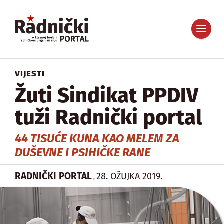
VIJESTI
Žuti Sindikat PPDIV
tuži Radnički portal
44 TISUĆE KUNA KAO MELEM ZA
DUŠEVNE I PSIHIČKE RANE
RADNIČKI PORTAL
28. OŽUJKA 2019.
,