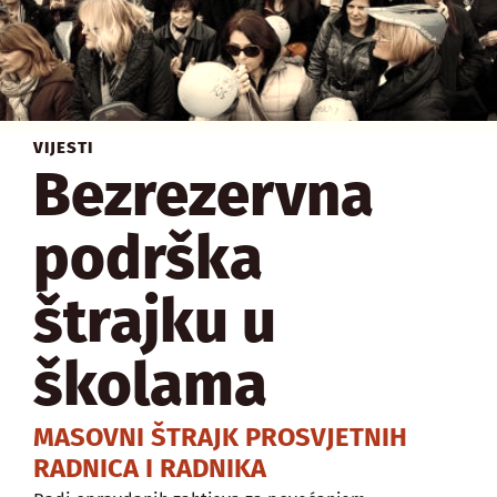
VIJESTI
Bezrezervna
podrška
štrajku u
školama
MASOVNI ŠTRAJK PROSVJETNIH
RADNICA I RADNIKA