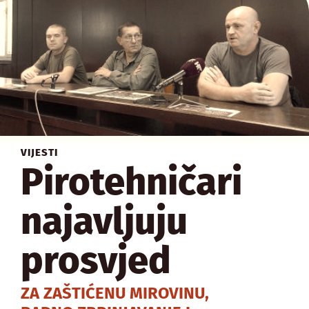
VIJESTI
Pirotehničari
najavljuju
prosvjed
ZA ZAŠTIĆENU MIROVINU,