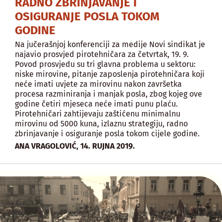
RADNO ZBRINJAVANJE I
OSIGURANJE POSLA TOKOM
GODINE
Na jučerašnjoj konferenciji za medije Novi sindikat je
najavio prosvjed pirotehničara za četvrtak, 19. 9.
Povod prosvjedu su tri glavna problema u sektoru:
niske mirovine, pitanje zaposlenja pirotehničara koji
neće imati uvjete za mirovinu nakon završetka
procesa razminiranja i manjak posla, zbog kojeg ove
godine četiri mjeseca neće imati punu plaću.
Pirotehničari zahtijevaju zaštićenu minimalnu
mirovinu od 5000 kuna, izlaznu strategiju, radno
zbrinjavanje i osiguranje posla tokom cijele godine.
,
ANA VRAGOLOVIĆ
14. RUJNA 2019.