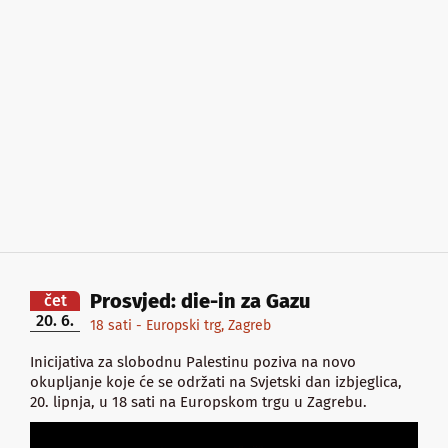
Prosvjed: die-in za Gazu
čet
20. 6.
18 sati - Europski trg, Zagreb
Inicijativa za slobodnu Palestinu poziva na novo
okupljanje koje će se održati na Svjetski dan izbjeglica,
20. lipnja, u 18 sati na Europskom trgu u Zagrebu.