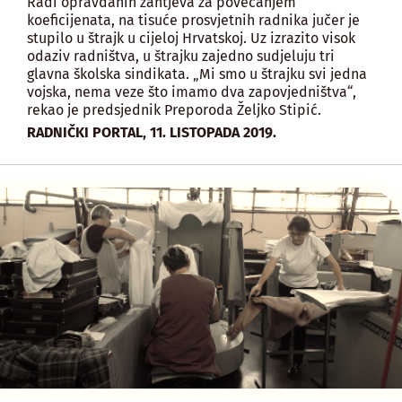
Radi opravdanih zahtjeva za povećanjem
koeficijenata, na tisuće prosvjetnih radnika jučer je
stupilo u štrajk u cijeloj Hrvatskoj. Uz izrazito visok
odaziv radništva, u štrajku zajedno sudjeluju tri
glavna školska sindikata. „Mi smo u štrajku svi jedna
vojska, nema veze što imamo dva zapovjedništva“,
rekao je predsjednik Preporoda Željko Stipić.
,
RADNIČKI PORTAL
11. LISTOPADA 2019.