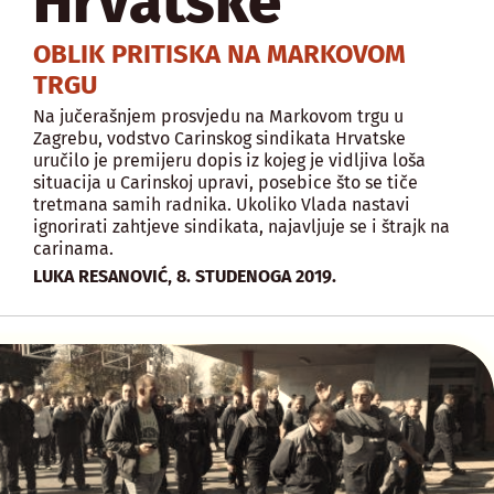
Hrvatske
OBLIK PRITISKA NA MARKOVOM
TRGU
Na jučerašnjem prosvjedu na Markovom trgu u
Zagrebu, vodstvo Carinskog sindikata Hrvatske
uručilo je premijeru dopis iz kojeg je vidljiva loša
situacija u Carinskoj upravi, posebice što se tiče
tretmana samih radnika. Ukoliko Vlada nastavi
ignorirati zahtjeve sindikata, najavljuje se i štrajk na
carinama.
,
LUKA RESANOVIĆ
8. STUDENOGA 2019.