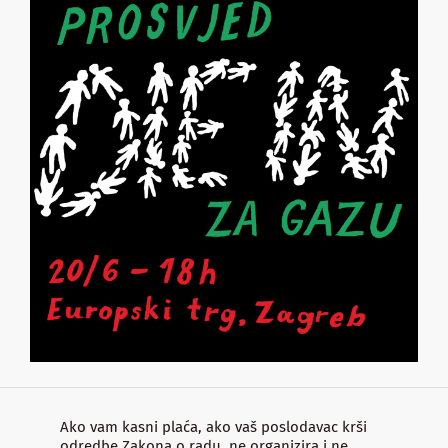
Ako vam kasni plaća, ako vaš poslodavac krši
odredbe Zakona o radu, ne organizira i ne