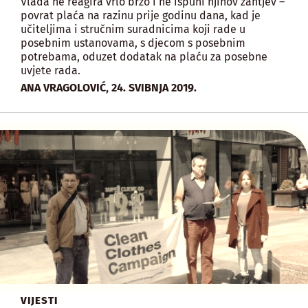
Vlada ne reagira vrlo brzo i ne ispuni njihov zahtjev –
povrat plaća na razinu prije godinu dana, kad je
učiteljima i stručnim suradnicima koji rade u
posebnim ustanovama, s djecom s posebnim
potrebama, oduzet dodatak na plaću za posebne
uvjete rada.
,
ANA VRAGOLOVIĆ
24. SVIBNJA 2019.
VIJESTI