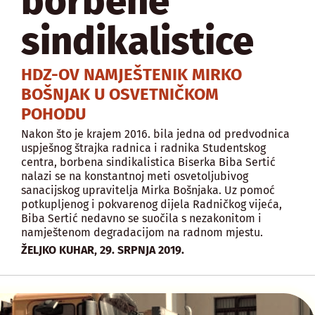
borbene
sindikalistice
HDZ-OV NAMJEŠTENIK MIRKO
BOŠNJAK U OSVETNIČKOM
POHODU
Nakon što je krajem 2016. bila jedna od predvodnica
uspješnog štrajka radnica i radnika Studentskog
centra, borbena sindikalistica Biserka Biba Sertić
nalazi se na konstantnoj meti osvetoljubivog
sanacijskog upravitelja Mirka Bošnjaka. Uz pomoć
potkupljenog i pokvarenog dijela Radničkog vijeća,
Biba Sertić nedavno se suočila s nezakonitom i
namještenom degradacijom na radnom mjestu.
,
ŽELJKO KUHAR
29. SRPNJA 2019.