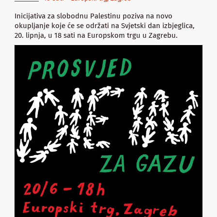
Inicijativa za slobodnu Palestinu poziva na novo
okupljanje koje će se održati na Svjetski dan izbjeglica,
20. lipnja, u 18 sati na Europskom trgu u Zagrebu.