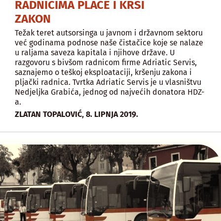
RADNICIMA PLAĆE I KRŠI
ZAKON
Težak teret autsorsinga u javnom i državnom sektoru
već godinama podnose naše čistačice koje se nalaze
u raljama saveza kapitala i njihove države. U
razgovoru s bivšom radnicom firme Adriatic Servis,
saznajemo o teškoj eksploataciji, kršenju zakona i
pljački radnica. Tvrtka Adriatic Servis je u vlasništvu
Nedjeljka Grabića, jednog od najvećih donatora HDZ-
a.
,
ZLATAN TOPALOVIĆ
8. LIPNJA 2019.