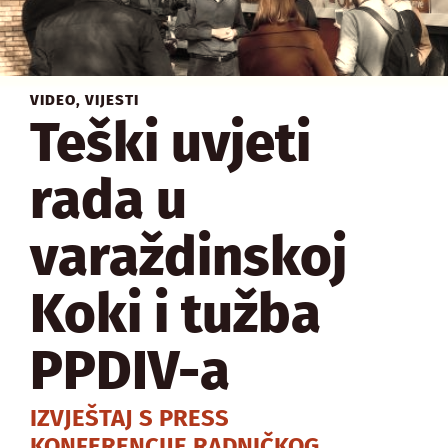
VIDEO
,
VIJESTI
Teški uvjeti
rada u
varaždinskoj
Koki i tužba
PPDIV-a
IZVJEŠTAJ S PRESS
KONFERENCIJE RADNIČKOG