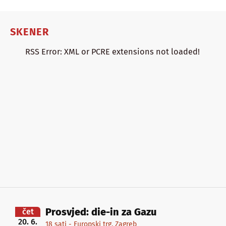
SKENER
RSS Error: XML or PCRE extensions not loaded!
Prosvjed: die-in za Gazu
čet
20. 6.
18 sati - Europski trg, Zagreb