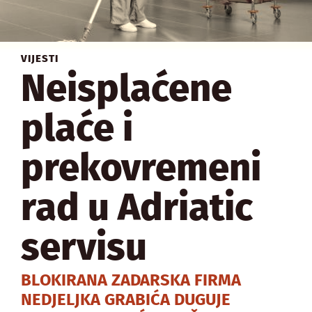
VIJESTI
Neisplaćene
plaće i
prekovremeni
rad u Adriatic
servisu
BLOKIRANA ZADARSKA FIRMA
NEDJELJKA GRABIĆA DUGUJE