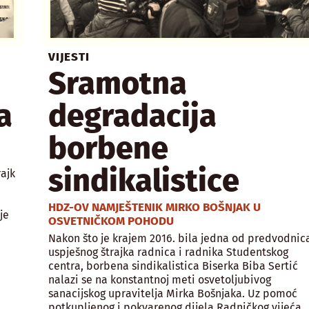
VIJESTI
Sramotna
a
degradacija
borbene
sindikalistice
ajk
HDZ-OV NAMJEŠTENIK MIRKO BOŠNJAK U
je
OSVETNIČKOM POHODU
.
Nakon što je krajem 2016. bila jedna od predvodnic
uspješnog štrajka radnica i radnika Studentskog
centra, borbena sindikalistica Biserka Biba Sertić
nalazi se na konstantnoj meti osvetoljubivog
sanacijskog upravitelja Mirka Bošnjaka. Uz pomoć
potkupljenog i pokvarenog dijela Radničkog vijeća,