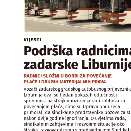
VIJESTI
Podrška radnicim
zadarske Liburnij
RADNICI SLOŽNI U BORBI ZA POVEĆANJE
PLAĆE I DRUGIH MATERIJALNIH PRAVA
Vozači zadarskog gradskog autobusnog prijevoznik
Liburnija ovaj su tjedan pokazali odlučnost i
spremnost na štrajk upozorenja radi zahtjeva za
povećanjem plaća, čime su Upravu poduzeća
primorali da sindikalne predstavnike pozove za st
nakon dvije godine ignoriranja. O uvjetima rada,
sindikalnim zahtjevima i razvojem situacije oko
štrajka, razgovarali smo s predsjednikom Sindikat