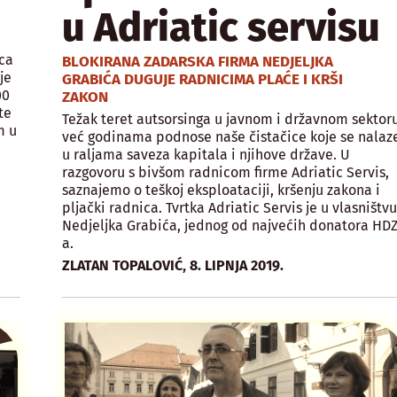
u Adriatic servisu
ca
BLOKIRANA ZADARSKA FIRMA NEDJELJKA
je
GRABIĆA DUGUJE RADNICIMA PLAĆE I KRŠI
00
ZAKON
te
Težak teret autsorsinga u javnom i državnom sektor
m u
već godinama podnose naše čistačice koje se nalaz
u raljama saveza kapitala i njihove države. U
razgovoru s bivšom radnicom firme Adriatic Servis,
saznajemo o teškoj eksploataciji, kršenju zakona i
pljački radnica. Tvrtka Adriatic Servis je u vlasništv
Nedjeljka Grabića, jednog od najvećih donatora HDZ
a.
,
ZLATAN TOPALOVIĆ
8. LIPNJA 2019.