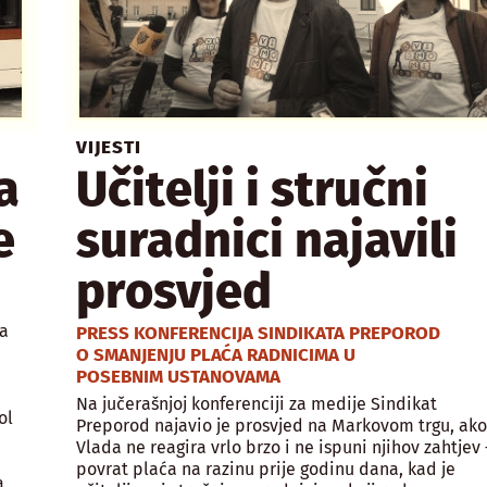
VIJESTI
a
Učitelji i stručni
e
suradnici najavili
prosvjed
a
PRESS KONFERENCIJA SINDIKATA PREPOROD
O SMANJENJU PLAĆA RADNICIMA U
POSEBNIM USTANOVAMA
Na jučerašnjoj konferenciji za medije Sindikat
ol
Preporod najavio je prosvjed na Markovom trgu, ak
Vlada ne reagira vrlo brzo i ne ispuni njihov zahtjev 
povrat plaća na razinu prije godinu dana, kad je
a