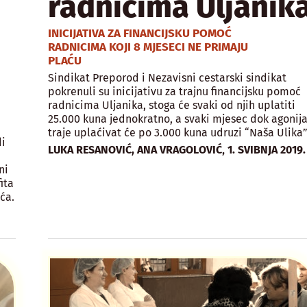
radnicima Uljanik
INICIJATIVA ZA FINANCIJSKU POMOĆ
RADNICIMA KOJI 8 MJESECI NE PRIMAJU
PLAĆU
Sindikat Preporod i Nezavisni cestarski sindikat
pokrenuli su inicijativu za trajnu financijsku pomoć
radnicima Uljanika, stoga će svaki od njih uplatiti
25.000 kuna jednokratno, a svaki mjesec dok agonij
traje uplaćivat će po 3.000 kuna udruzi “Naša Ulika”
di
,
LUKA RESANOVIĆ, ANA VRAGOLOVIĆ
1. SVIBNJA 2019.
ni
ita
ća.