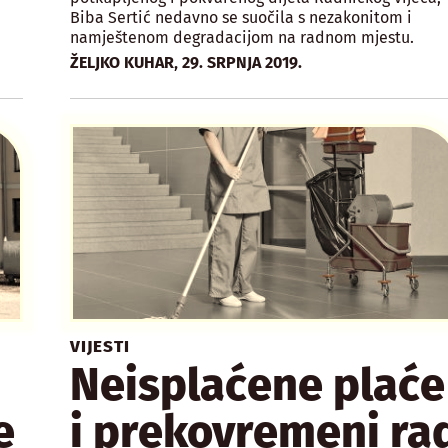
Biba Sertić nedavno se suočila s nezakonitom i
namještenom degradacijom na radnom mjestu.
,
ŽELJKO KUHAR
29. SRPNJA 2019.
VIJESTI
Neisplaćene plaće
e
i prekovremeni ra