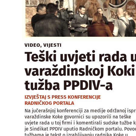
VIDEO
,
VIJESTI
Teški uvjeti rada 
varaždinskoj Koki 
tužba PPDIV-a
IZVJEŠTAJ S PRESS KONFERENCIJE
RADNIČKOG PORTALA
Na jučerašnjoj konferenciji za medije održanoj isp
varaždinske Koke govornici su upozorili na teške
uvjete rada u toj firmi i komentirali sudske tužbe k
je Sindikat PPDIV uputio Radničkom portalu. Povo
tužbama je tekst o izrabljivanju radnika Koke u