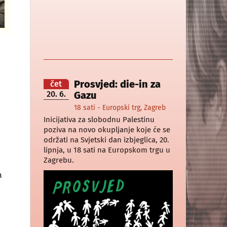
Prosvjed: die-in za
čet
20. 6.
Gazu
18 sati - Europski trg, Zagreb
Inicijativa za slobodnu Palestinu
poziva na novo okupljanje koje će se
održati na Svjetski dan izbjeglica, 20.
lipnja, u 18 sati na Europskom trgu u
Zagrebu.
a