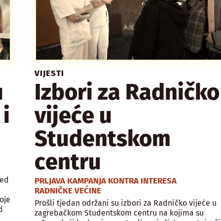
VIJESTI
u
Izbori za Radničko
i
vijeće u
Studentskom
centru
red
PRLJAVA KAMPANJA KONTRA INTERESA
RADNIČKE VEĆINE
oje
Prošli tjedan održani su izbori za Radničko vijeće u
d
zagrebačkom Studentskom centru na kojima su