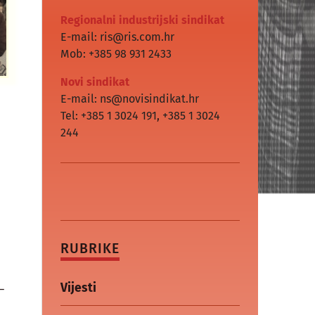
Regionalni industrijski sindikat
E-mail: ris@ris.com.hr
Mob: +385 98 931 2433
Novi sindikat
E-mail: ns@novisindikat.hr
Tel: +385 1 3024 191
,
+385 1 3024
244
RUBRIKE
o
Vijesti
–