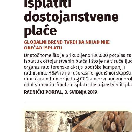
isplatiti
dostojanstvene
plaće
GLOBALNI BREND TVRDI DA NIKAD NIJE
OBEĆAO ISPLATU
Unatoč tome što je prikupljeno 180.000 potpisa za
isplatu dostojanstvenih plaća i što je na tisuće lju
organiziralo terenske akcije podrške kampanji i
radnicima, H&M je na jučerašnjoj godišnjoj skupšti
dioničara odbio prijedlog CCC-a o prenamjeni prof
od dividendi u fond za isplatu dostojanstvenih pla
,
RADNIČKI PORTAL
8. SVIBNJA 2019.