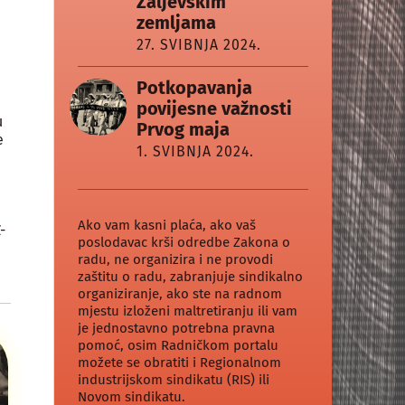
Zaljevskim
zemljama
27. SVIBNJA 2024.
Potkopavanja
povijesne važnosti
u
Prvog maja
e
1. SVIBNJA 2024.
u
Ako vam kasni plaća, ako vaš
-
poslodavac krši odredbe Zakona o
radu, ne organizira i ne provodi
zaštitu o radu, zabranjuje sindikalno
organiziranje, ako ste na radnom
mjestu izloženi maltretiranju ili vam
je jednostavno potrebna pravna
pomoć, osim Radničkom portalu
možete se obratiti i Regionalnom
industrijskom sindikatu (RIS) ili
Novom sindikatu.